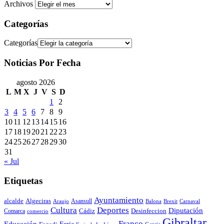
Archivos
Categorías
Categorías
Noticias Por Fecha
agosto 2026
L
M
X
J
V
S
D
1
2
3
4
5
6
7
8
9
10
11
12
13
14
15
16
17
18
19
20
21
22
23
24
25
26
27
28
29
30
31
« Jul
Etiquetas
Ayuntamiento
alcalde
Algeciras
Araujo
Asansull
Balona
Carnaval
Brexit
Cultura
Deportes
Diputación
Cádiz
Desinfeccion
Comarca
comercio
Gibraltar
Franco
Educación