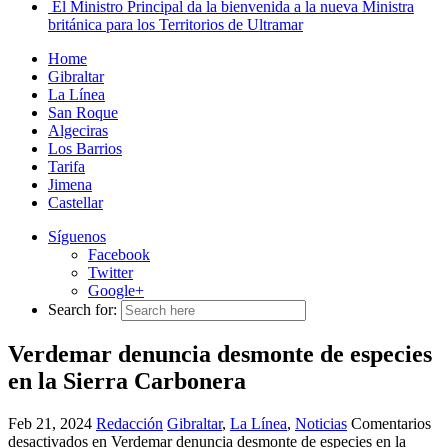
El Ministro Principal da la bienvenida a la nueva Ministra
británica para los Territorios de Ultramar
Home
Gibraltar
La Línea
San Roque
Algeciras
Los Barrios
Tarifa
Jimena
Castellar
Síguenos
Facebook
Twitter
Google+
Search for:
Verdemar denuncia desmonte de especies
en la Sierra Carbonera
Feb 21, 2024
Redacción
Gibraltar
,
La Línea
,
Noticias
Comentarios
desactivados
en Verdemar denuncia desmonte de especies en la