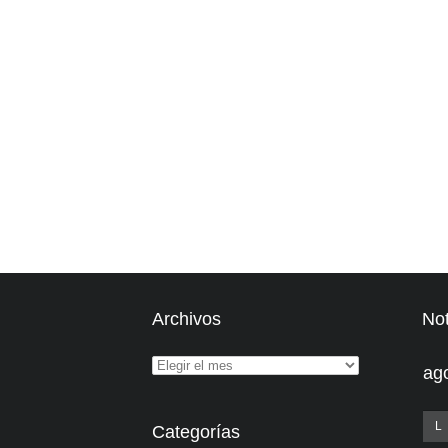
Archivos
Not
ag
L
Categorías