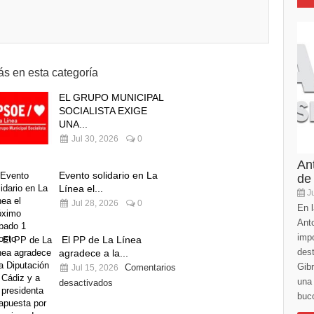
s en esta categoría
EL GRUPO MUNICIPAL
SOCIALISTA EXIGE
UNA...
Jul 30, 2026
0
An
Evento solidario en La
de
Línea el...
Ju
Jul 28, 2026
0
En l
Anto
imp
El PP de La Línea
des
agradece a la...
Gibr
Comentarios
Jul 15, 2026
una 
desactivados
buco