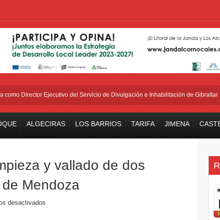
o Director Ejecutivo del Servicio de Divulgación e Inhabilitación de Gibraltar
OQUE
ALGECIRAS
LOS BARRIOS
TARIFA
JIMENA
CAST
mpieza y vallado de dos
R
az de Mendoza
os desactivados