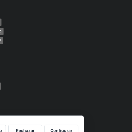
o
U
o
Rechazar
Configurar