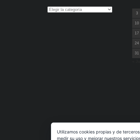
3
10
17
24
31
« Ju
Utilizamos cookies propias y de terceros
medir su uso y mejorar nuestros servicio