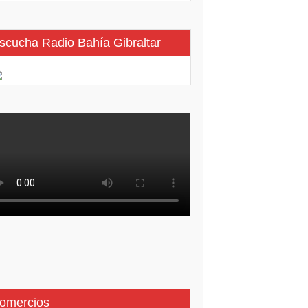
scucha Radio Bahía Gibraltar
omercios