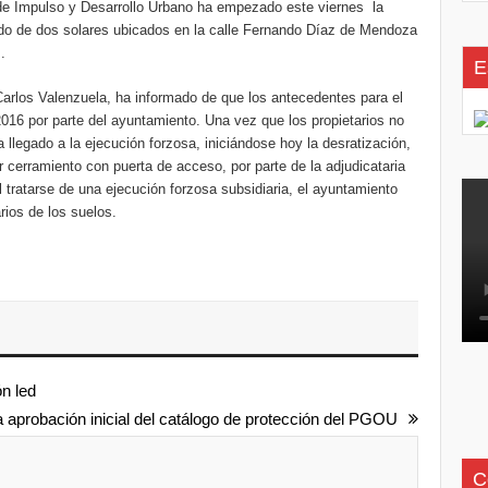
n de Impulso y Desarrollo Urbano ha empezado este viernes la
lado de dos solares ubicados en la calle Fernando Díaz de Mendoza
.
E
arlos Valenzuela, ha informado de que los antecedentes para el
16 por parte del ayuntamiento. Una vez que los propietarios no
llegado a la ejecución forzosa, iniciándose hoy la desratización,
r cerramiento con puerta de acceso, por parte de la adjudicataria
l tratarse de una ejecución forzosa subsidiaria, el ayuntamiento
arios de los suelos.
ón led
la aprobación inicial del catálogo de protección del PGOU
C