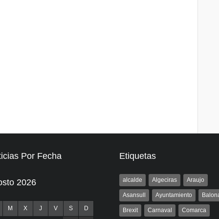
icias Por Fecha
Etiquetas
alcalde
Algeciras
Araujo
osto 2026
Asansull
Ayuntamiento
Balon
M
X
J
V
S
D
Brexit
Carnaval
Comarca