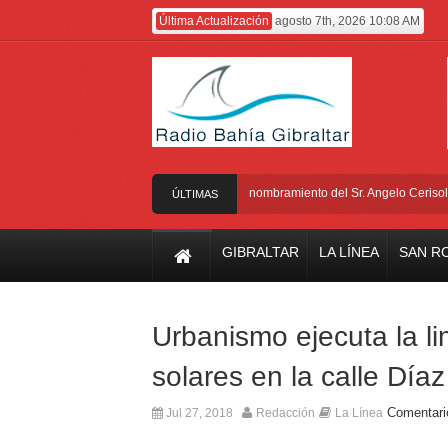
Última Actualización
agosto 7th, 2026 10:08 AM
El Gobierno anuncia el nombramiento del Sr. Angelo Cerisola com
ÚLTIMAS
NOTICIAS
GIBRALTAR
LA LÍNEA
SAN R
Urbanismo ejecuta la li
solares en la calle Dí
Comentari
Jul 27, 2018
Redacción
La Línea