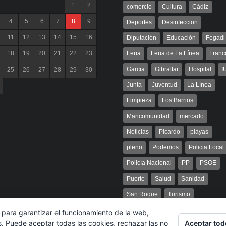
1
2
comercio
Cultura
Cádiz
4
5
6
7
8
9
Deportes
Desinfeccion
11
12
13
14
15
16
Diputación
Educación
Fegadi
18
19
20
21
22
23
Feria
Feria de La Línea
Franc
Garcia
Gibraltar
Hospital
I
25
26
27
28
29
30
Junta
Juventud
La Línea
l
Limpieza
Los Barrios
Mancomunidad
mercado
Noticias
Picardo
playas
pleno
Podemos
Policia Local
Policía Nacional
PP
PSOE
Puerto
Salud
Sanidad
San Roque
Turismo
 para garantizar el funcionamiento de la web,
Aceptar tod
s. Puede aceptar todas las cookies, rechazar las no