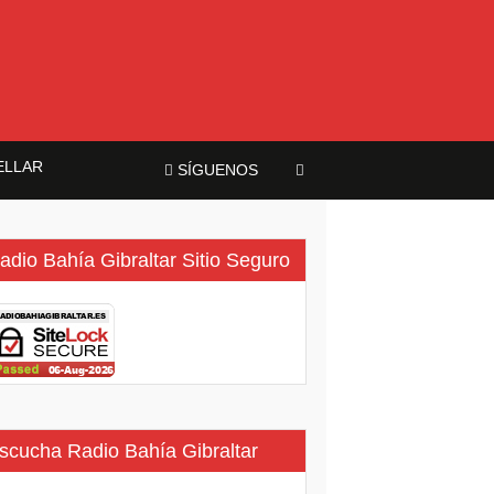
ELLAR
SÍGUENOS
adio Bahía Gibraltar Sitio Seguro
scucha Radio Bahía Gibraltar