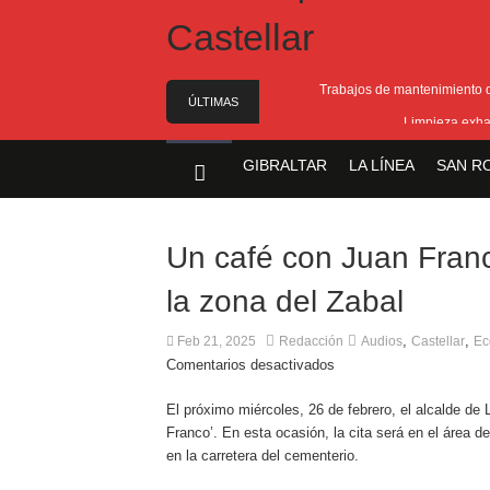
Trabajos de mantenimiento de
ÚLTIMAS
Limpieza exha
NOTICIAS
Cambio de ubicac
GIBRALTAR
LA LÍNEA
SAN R
Gobierno equipara las cotizaciones p
A punto de concluir la segunda f
Un café con Juan Franc
la zona del Zabal
,
,
Feb 21, 2025
Redacción
Audios
Castellar
Ec
Comentarios desactivados
El próximo miércoles, 26 de febrero, el alcalde de 
Franco’. En esta ocasión, la cita será en el área 
en la carretera del cementerio.