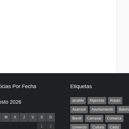
icias Por Fecha
Etiquetas
alcalde
Algeciras
Araujo
osto 2026
Asansull
Ayuntamiento
Balon
M
X
J
V
S
D
Brexit
Carnaval
Comarca
1
2
comercio
Cultura
Cádiz