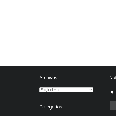
Archivos
Not
ag
L
Categorías