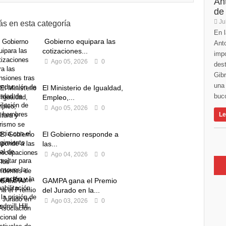
An
de
Ju
s en esta categoría
En l
Gobierno equipara las
Anto
cotizaciones...
imp
Ago 05, 2026
0
des
Gibr
una 
El Ministerio de Igualdad,
buco
Empleo,...
Ago 05, 2026
0
Le
El Gobierno responde a
las...
Ago 04, 2026
0
GAMPA gana el Premio
del Jurado en la...
Ago 03, 2026
0