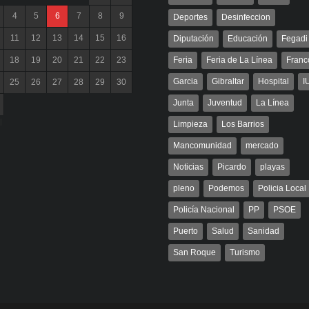
4
5
6
7
8
9
Deportes
Desinfeccion
11
12
13
14
15
16
Diputación
Educación
Fegadi
18
19
20
21
22
23
Feria
Feria de La Línea
Franc
Garcia
Gibraltar
Hospital
I
25
26
27
28
29
30
Junta
Juventud
La Línea
l
Limpieza
Los Barrios
Mancomunidad
mercado
Noticias
Picardo
playas
pleno
Podemos
Policia Local
Policía Nacional
PP
PSOE
Puerto
Salud
Sanidad
San Roque
Turismo