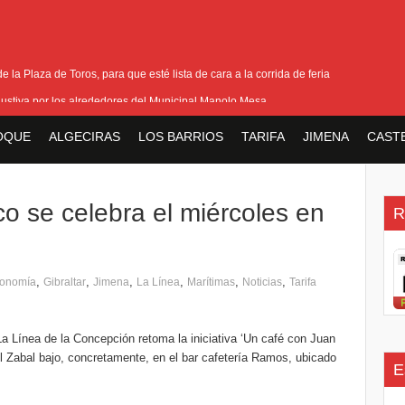
 la Plaza de Toros, para que esté lista de cara a la corrida de feria
ustiva por los alrededores del Municipal Manolo Mesa
ión y horario del III Domingo de Farolillos de San Roque
OQUE
ALGECIRAS
LOS BARRIOS
TARIFA
JIMENA
CAST
ara las pensiones tras la reducción de la edad de jubilación de los hombres
ase del acerado de Aguas Marinas, se cierran aspectos de la tercera fase
o se celebra el miércoles en
R
,
,
,
,
,
,
onomía
Gibraltar
Jimena
La Línea
Marítimas
Noticias
Tarifa
La Línea de la Concepción retoma la iniciativa ‘Un café con Juan
del Zabal bajo, concretamente, en el bar cafetería Ramos, ubicado
E