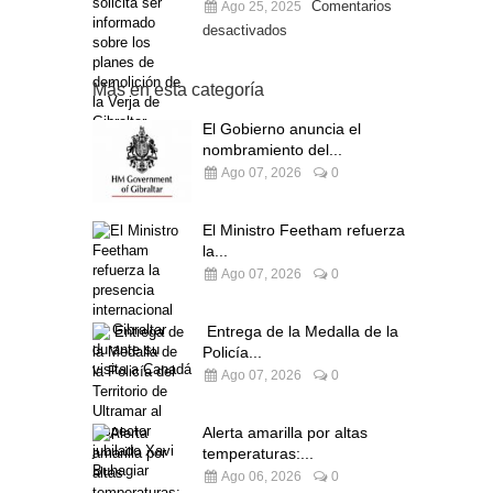
Comentarios
Ago 25, 2025
desactivados
Más en esta categoría
El Gobierno anuncia el
nombramiento del...
Ago 07, 2026
0
El Ministro Feetham refuerza
la...
Ago 07, 2026
0
Entrega de la Medalla de la
Policía...
Ago 07, 2026
0
Alerta amarilla por altas
temperaturas:...
Ago 06, 2026
0