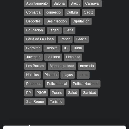
Ayuntamiento
Balona
Brexit
Carnaval
Comarca
comercio
Cultura
Cádiz
Deportes
Desinfeccion
Diputación
Educación
Fegadi
Feria
Feria de La Línea
Franco
Garcia
Gibraltar
Hospital
IU
Junta
Juventud
La Línea
Limpieza
Los Barrios
Mancomunidad
mercado
Noticias
Picardo
playas
pleno
Podemos
Policia Local
Policía Nacional
PP
PSOE
Puerto
Salud
Sanidad
San Roque
Turismo
Búsqueda