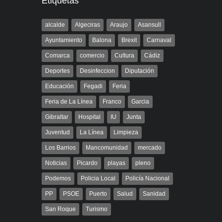
Etiquetas
alcalde
Algeciras
Araujo
Asansull
Ayuntamiento
Balona
Brexit
Carnaval
Comarca
comercio
Cultura
Cádiz
Deportes
Desinfeccion
Diputación
Educación
Fegadi
Feria
Feria de La Línea
Franco
Garcia
Gibraltar
Hospital
IU
Junta
Juventud
La Línea
Limpieza
Los Barrios
Mancomunidad
mercado
Noticias
Picardo
playas
pleno
Podemos
Policia Local
Policía Nacional
PP
PSOE
Puerto
Salud
Sanidad
San Roque
Turismo