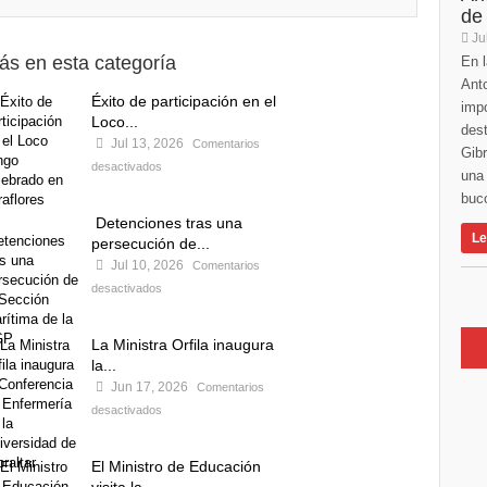
de
Ju
ás en esta categoría
En l
Anto
Éxito de participación en el
imp
Loco...
des
Jul 13, 2026
Comentarios
Gibr
desactivados
una 
buco
Detenciones tras una
Le
persecución de...
Jul 10, 2026
Comentarios
desactivados
La Ministra Orfila inaugura
la...
Jun 17, 2026
Comentarios
desactivados
El Ministro de Educación