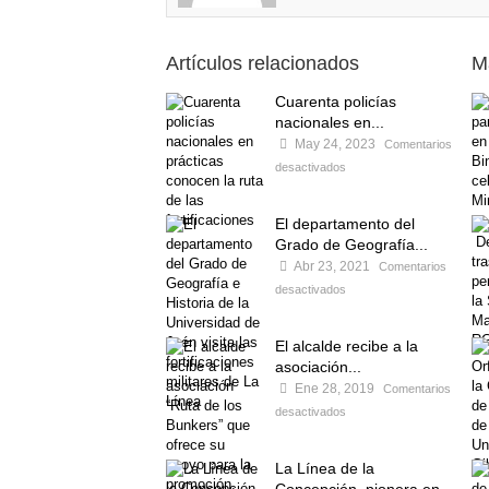
Artículos relacionados
M
Cuarenta policías
nacionales en...
May 24, 2023
Comentarios
desactivados
El departamento del
Grado de Geografía...
Abr 23, 2021
Comentarios
desactivados
El alcalde recibe a la
asociación...
Ene 28, 2019
Comentarios
desactivados
La Línea de la