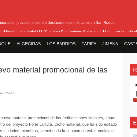
añana del jueves el incendio declarado este miércoles en San Roque
as: ¡Manténgase alerta! (31 °C o más) Del domingo 9 al martes 11 de agosto, todo el
ra cerrar los últimos flecos de la seguridad en la Feria Real
OQUE
ALGECIRAS
LOS BARRIOS
TARIFA
JIMENA
CAST
io que ha afectado Pasada Honda y cercanías de la carretera con el Pinar
la bienvenida a la nueva Ministra británica para los Territorios de Ultramar
vo material promocional de las
R
sactivados
nuevo material promocional de las fortificaciones linenses, como
E
ro del proyecto Forte Cultura. Dicho material, que ha sido editado
 las ciudades miembros, permitiendo la difusión de estos enclaves