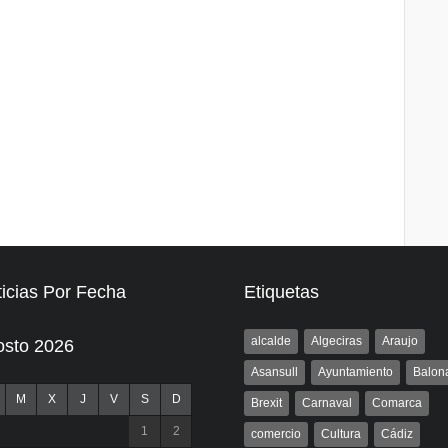
icias Por Fecha
Etiquetas
alcalde
Algeciras
Araujo
osto 2026
Asansull
Ayuntamiento
Balon
M
X
J
V
S
D
Brexit
Carnaval
Comarca
1
2
comercio
Cultura
Cádiz