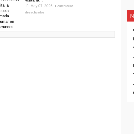
visita la...
May 07, 2026
Comentarios
desactivados
N