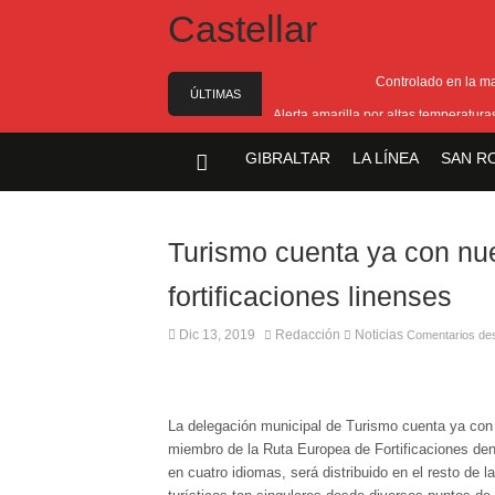
Controlado en la m
ÚLTIMAS
Alerta amarilla por altas temperatur
NOTICIAS
Reunión pa
GIBRALTAR
LA LÍNEA
SAN R
Estabilizado el incend
El Ministro Principal da 
Turismo cuenta ya con nue
fortificaciones linenses
Dic 13, 2019
Redacción
Noticias
Comentarios de
La delegación municipal de Turismo cuenta ya con 
miembro de la Ruta Europea de Fortificaciones dent
en cuatro idiomas, será distribuido en el resto de