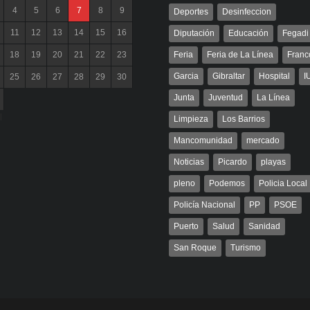
4
5
6
7
8
9
Deportes
Desinfeccion
11
12
13
14
15
16
Diputación
Educación
Fegadi
18
19
20
21
22
23
Feria
Feria de La Línea
Franc
Garcia
Gibraltar
Hospital
I
25
26
27
28
29
30
Junta
Juventud
La Línea
l
Limpieza
Los Barrios
Mancomunidad
mercado
Noticias
Picardo
playas
pleno
Podemos
Policia Local
Policía Nacional
PP
PSOE
Puerto
Salud
Sanidad
San Roque
Turismo