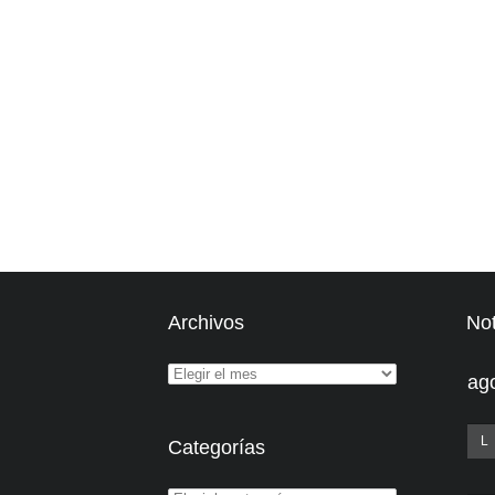
Archivos
Not
ag
L
Categorías