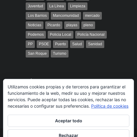
Juventud
La Línea
Limpieza
Los Barrios
Mancomunidad
mercado
Noticias
Picardo
playas
pleno
Podemos
Policia Local
Policía Nacional
PP
PSOE
Puerto
Salud
Sanidad
San Roque
Turismo
Búsqueda
Utilizamos cookies propias y de terceros para garantizar el
funcionamiento de la web, medir su uso y mejorar nuestros
servicios. Puede aceptar todas las cookies, rechazar las no
necesarias o configurar sus preferencias.
Política de cookies
Aceptar todo
Rechazar
© 2014 Radio Bahía Gibraltar desarrollado por