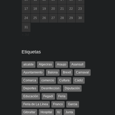
17
18
19
20
21
22
23
24
25
26
27
28
29
30
31
« Jul
Etiquetas
alcalde
Algeciras
Araujo
Asansull
Ayuntamiento
Balona
Brexit
Carnaval
Comarca
comercio
Cultura
Cádiz
Deportes
Desinfeccion
Diputación
Educación
Fegadi
Feria
Feria de La Línea
Franco
Garcia
Gibraltar
Hospital
IU
Junta