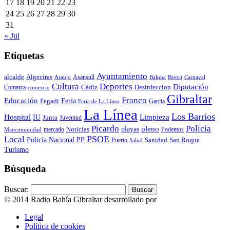
17
18
19
20
21
22
23
24
25
26
27
28
29
30
31
« Jul
Etiquetas
Ayuntamiento
alcalde
Algeciras
Araujo
Asansull
Balona
Carnaval
Brexit
Cultura
Deportes
Diputación
Cádiz
Desinfeccion
Comarca
comercio
Gibraltar
Franco
Educación
Feria
Fegadi
Garcia
Feria de La Línea
La Línea
Los Barrios
Hospital
IU
Limpieza
Junta
Juventud
Policia
Picardo
pleno
playas
mercado
Noticias
Podemos
Mancomunidad
Local
PSOE
Policía Nacional
PP
Puerto
Sanidad
San Roque
Salud
Turismo
Búsqueda
Buscar:
© 2014 Radio Bahía Gibraltar desarrollado por
Media&Web
Legal
Política de cookies