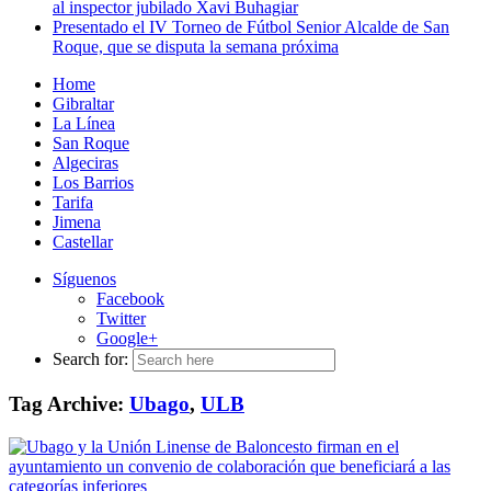
al inspector jubilado Xavi Buhagiar
Presentado el IV Torneo de Fútbol Senior Alcalde de San
Roque, que se disputa la semana próxima
Home
Gibraltar
La Línea
San Roque
Algeciras
Los Barrios
Tarifa
Jimena
Castellar
Síguenos
Facebook
Twitter
Google+
Search for:
Tag Archive:
Ubago
,
ULB