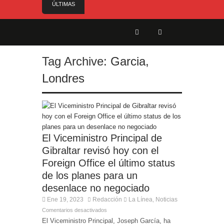
ÚLTIMAS
NOTICIAS
El Gobierno anuncia el nombramiento del Sr.
Angelo Cerisola como Director Ejecutivo del
Servicio de Divulgación e Inhabilitación de
Gibraltar
Tag Archive:
Garcia
,
El alcalde felicita a Sara, que con 14 años ha
Londres
obtenido el nivel de inglés C2
El Ministro Feetham refuerza la presencia
internacional de Gibraltar durante su visita a
Canadá
Entrega de la Medalla de la Policía del Territorio
de Ultramar al inspector jubilado Xavi Buhagiar
El Viceministro Principal de
Gibraltar revisó hoy con el
Presentado el IV Torneo de Fútbol Senior Alcalde
de San Roque, que se disputa la semana
Foreign Office el último status
próxima
de los planes para un
desenlace no negociado
Ene 19, 2023
Redacción
La Línea
Noticias
,
Comentarios desactivados
El Viceministro Principal, Joseph García, ha