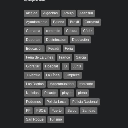
alcalde
Algeciras
Araujo
Asansull
Ayuntamiento
Balona
Brexit
Carnaval
Comarca
comercio
Cultura
Cádiz
Deportes
Desinfeccion
Diputación
Educación
Fegadi
Feria
Feria de La Línea
Franco
Garcia
Gibraltar
Hospital
IU
Junta
Juventud
La Línea
Limpieza
Los Barrios
Mancomunidad
mercado
Noticias
Picardo
playas
pleno
Podemos
Policia Local
Policía Nacional
PP
PSOE
Puerto
Salud
Sanidad
San Roque
Turismo