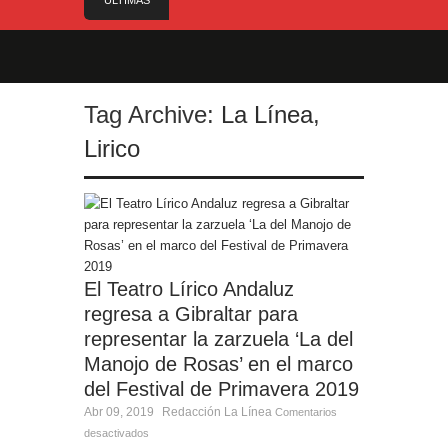
ÚLTIMAS
NOTICIAS
Trabajos de mantenimiento de la Plaza de Toros,
para que esté lista de cara a la corrida de feria
Limpieza exhaustiva por los alrededores del
Tag Archive:
La Línea
,
Municipal Manolo Mesa
Cambio de ubicación y horario del III Domingo de
Lirico
Farolillos de San Roque
Gobierno equipara las cotizaciones para las
pensiones tras la reducción de la edad de
jubilación de los hombres
A punto de concluir la segunda fase del acerado
de Aguas Marinas, se cierran aspectos de la
El Teatro Lírico Andaluz
tercera fase
regresa a Gibraltar para
representar la zarzuela ‘La del
Manojo de Rosas’ en el marco
del Festival de Primavera 2019
Abr 09, 2019
Redacción
La Línea
Comentarios
desactivados