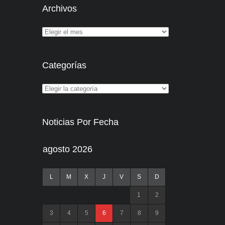
Archivos
Categorías
Noticias Por Fecha
agosto 2026
L
M
X
J
V
S
D
1
2
3
4
5
6
7
8
9