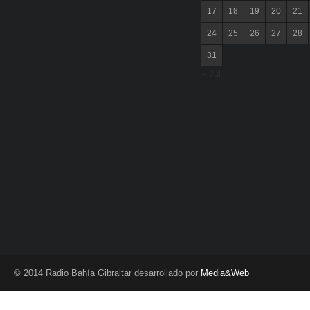
17
18
19
20
21
24
25
26
27
28
31
« Jul
© 2014 Radio Bahía Gibraltar desarrollado por
Media&Web