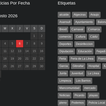
icias Por Fecha
Etiquetas
alcalde
Algeciras
Araujo
osto 2026
Asansull
Ayuntamiento
Balon
M
X
J
V
S
D
Brexit
Carnaval
Comarca
1
2
comercio
Cultura
Cádiz
4
5
6
7
8
9
Deportes
Desinfeccion
11
12
13
14
15
16
Diputación
Educación
Fegadi
18
19
20
21
22
23
Feria
Feria de La Línea
Franc
Garcia
Gibraltar
Hospital
I
25
26
27
28
29
30
Junta
Juventud
La Línea
l
Limpieza
Los Barrios
Mancomunidad
mercado
Noticias
Picardo
playas
pleno
Podemos
Policia Local