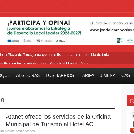
 la Plaza de Toros, para que esté lista de cara a la corrida de feria
ustiva por los alrededores del Municipal Manolo Mesa
ión y horario del III Domingo de Farolillos de San Roque
OQUE
ALGECIRAS
LOS BARRIOS
TARIFA
JIMENA
CAST
ara las pensiones tras la reducción de la edad de jubilación de los hombres
ase del acerado de Aguas Marinas, se cierran aspectos de la tercera fase
ea
R
Atanet ofrece los servicios de la Oficina
Municipal de Turismo al Hotel AC
mentarios desactivados