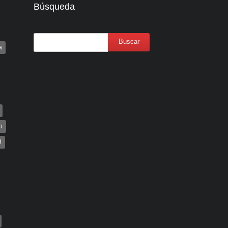
Búsqueda
a
o
U