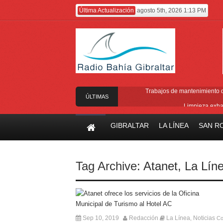
Última Actualización
agosto 5th, 2026 1:13 PM
Trabajos de mantenimiento de
ÚLTIMAS
Limpieza exha
NOTICIAS
Cambio de ubicac
GIBRALTAR
LA LÍNEA
SAN R
Gobierno equipara las cotizaciones p
A punto de concluir la segunda f
Tag Archive:
Atanet
,
La Lín
Sep 10, 2019
Redacción
La Línea
Noticias
,
Co