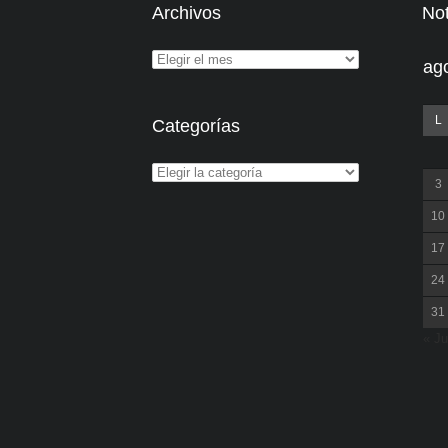
Archivos
Not
ag
L
Categorías
3
10
17
24
31
« Ju