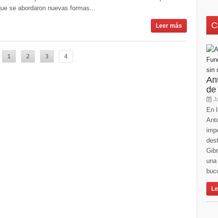
que se abordaron nuevas formas...
C
Leer más
1
2
3
4
An
de
Ju
En l
Anto
imp
des
Gibr
una 
buco
Le