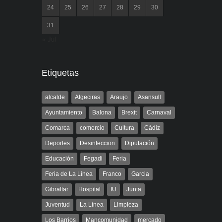
24
25
26
27
28
29
30
31
« Jul
Etiquetas
alcalde
Algeciras
Araujo
Asansull
Ayuntamiento
Balona
Brexit
Carnaval
Comarca
comercio
Cultura
Cádiz
Deportes
Desinfeccion
Diputación
Educación
Fegadi
Feria
Feria de La Línea
Franco
Garcia
Gibraltar
Hospital
IU
Junta
Juventud
La Línea
Limpieza
Los Barrios
Mancomunidad
mercado