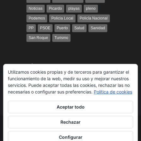
Noticias
Picardo
playas
pleno
Podemos
Policia Local
Policía Nacional
PP
PSOE
Puerto
Salud
Sanidad
San Roque
Turismo
Búsqueda
Utilizamos cookies propias y de terceros para garantizar el
funcionamiento de la web, medir su uso y mejorar nuestros
servicios. Puede aceptar todas las cookies, rechazar las no
necesarias o configurar sus preferencias.
Política de cookies
Aceptar todo
Rechazar
© 2014 Radio Bahía Gibraltar desarrollado por
Media&Web
Legal
Política de cookies
Más información
Configurar