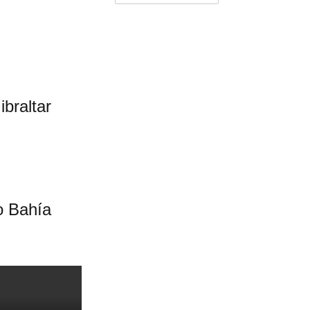
braltar
o Bahía