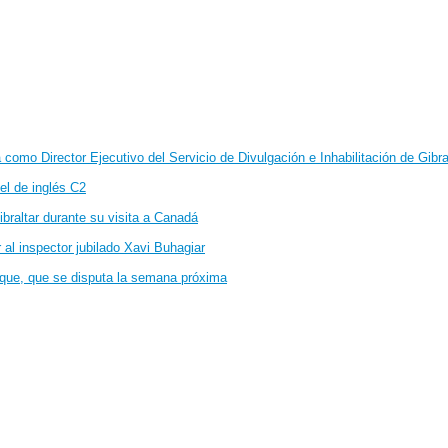
como Director Ejecutivo del Servicio de Divulgación e Inhabilitación de Gibra
vel de inglés C2
ibraltar durante su visita a Canadá
r al inspector jubilado Xavi Buhagiar
oque, que se disputa la semana próxima