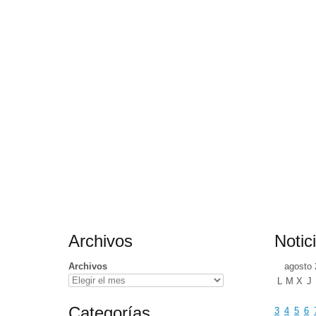
Archivos
Notic
Archivos
agosto 
L
M
X
J
Categorías
3
4
5
6