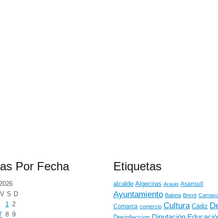
ias Por Fecha
Etiquetas
2026
alcalde
Algeciras
Araujo
Asansull
Ayuntamiento
V
S
D
Balona
Brexit
Carnava
1
2
De
Cultura
Cádiz
Comarca
comercio
7
8
9
Educació
Diputación
Desinfeccion