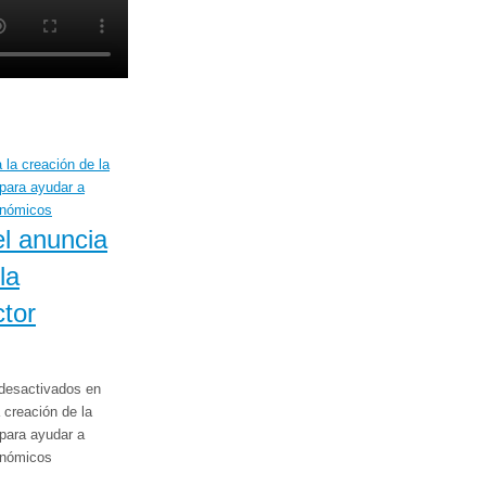
l anuncia
la
tor
desactivados
en
 creación de la
para ayudar a
onómicos