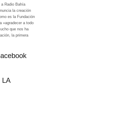
a a Radio Bahía
anuncia la creación
como es la Fundación
 a «agradecer a todo
mucho que nos ha
ación, la primera
Facebook
 LA