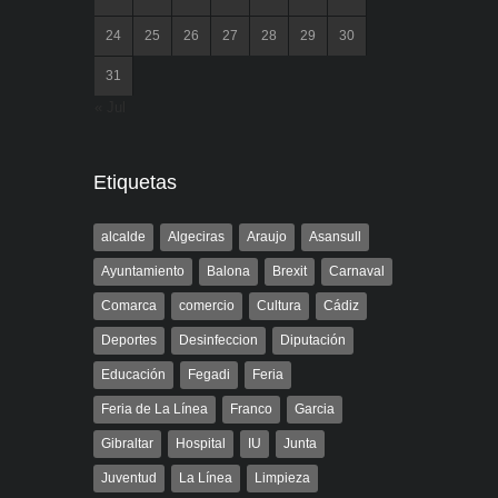
24
25
26
27
28
29
30
31
« Jul
Etiquetas
alcalde
Algeciras
Araujo
Asansull
Ayuntamiento
Balona
Brexit
Carnaval
Comarca
comercio
Cultura
Cádiz
Deportes
Desinfeccion
Diputación
Educación
Fegadi
Feria
Feria de La Línea
Franco
Garcia
Gibraltar
Hospital
IU
Junta
Juventud
La Línea
Limpieza