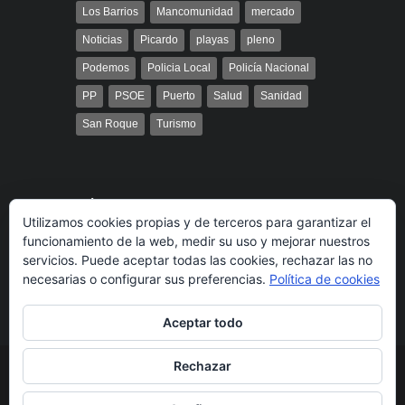
Los Barrios
Mancomunidad
mercado
Noticias
Picardo
playas
pleno
Podemos
Policia Local
Policía Nacional
PP
PSOE
Puerto
Salud
Sanidad
San Roque
Turismo
Búsqueda
Utilizamos cookies propias y de terceros para garantizar el
funcionamiento de la web, medir su uso y mejorar nuestros
servicios. Puede aceptar todas las cookies, rechazar las no
necesarias o configurar sus preferencias.
Política de cookies
Aceptar todo
Rechazar
© 2014 Radio Bahía Gibraltar desarrollado por
Media&Web