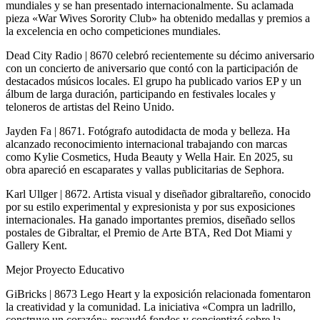
mundiales y se han presentado internacionalmente. Su aclamada
pieza «War Wives Sorority Club» ha obtenido medallas y premios a
la excelencia en ocho competiciones mundiales.
Dead City Radio | 8670 celebró recientemente su décimo aniversario
con un concierto de aniversario que contó con la participación de
destacados músicos locales. El grupo ha publicado varios EP y un
álbum de larga duración, participando en festivales locales y
teloneros de artistas del Reino Unido.
Jayden Fa | 8671. Fotógrafo autodidacta de moda y belleza. Ha
alcanzado reconocimiento internacional trabajando con marcas
como Kylie Cosmetics, Huda Beauty y Wella Hair. En 2025, su
obra apareció en escaparates y vallas publicitarias de Sephora.
Karl Ullger | 8672. Artista visual y diseñador gibraltareño, conocido
por su estilo experimental y expresionista y por sus exposiciones
internacionales. Ha ganado importantes premios, diseñado sellos
postales de Gibraltar, el Premio de Arte BTA, Red Dot Miami y
Gallery Kent.
Mejor Proyecto Educativo
GiBricks | 8673 Lego Heart y la exposición relacionada fomentaron
la creatividad y la comunidad. La iniciativa «Compra un ladrillo,
construye un corazón» recaudó fondos y concientizó sobre la