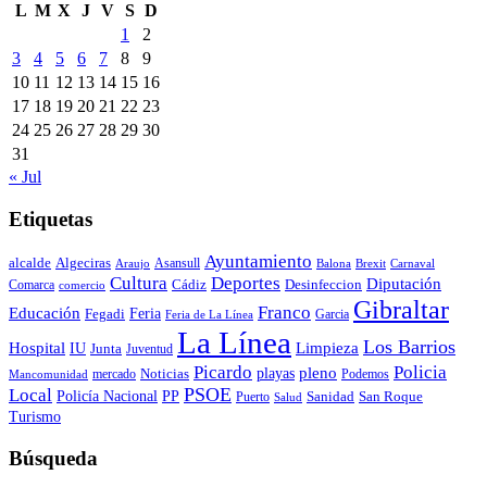
L
M
X
J
V
S
D
1
2
3
4
5
6
7
8
9
10
11
12
13
14
15
16
17
18
19
20
21
22
23
24
25
26
27
28
29
30
31
« Jul
Etiquetas
Ayuntamiento
alcalde
Algeciras
Araujo
Asansull
Balona
Carnaval
Brexit
Cultura
Deportes
Diputación
Cádiz
Desinfeccion
Comarca
comercio
Gibraltar
Franco
Educación
Feria
Fegadi
Garcia
Feria de La Línea
La Línea
Los Barrios
Hospital
IU
Limpieza
Junta
Juventud
Policia
Picardo
pleno
playas
mercado
Noticias
Podemos
Mancomunidad
Local
PSOE
Policía Nacional
PP
Puerto
Sanidad
San Roque
Salud
Turismo
Búsqueda