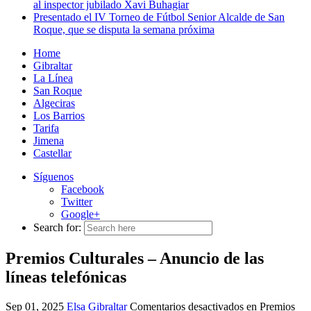
al inspector jubilado Xavi Buhagiar
Presentado el IV Torneo de Fútbol Senior Alcalde de San
Roque, que se disputa la semana próxima
Home
Gibraltar
La Línea
San Roque
Algeciras
Los Barrios
Tarifa
Jimena
Castellar
Síguenos
Facebook
Twitter
Google+
Search for:
Premios Culturales – Anuncio de las
líneas telefónicas
Sep 01, 2025
Elsa
Gibraltar
Comentarios desactivados
en Premios