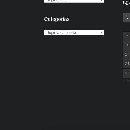
ag
L
Categorías
3
10
17
24
31
« Ju