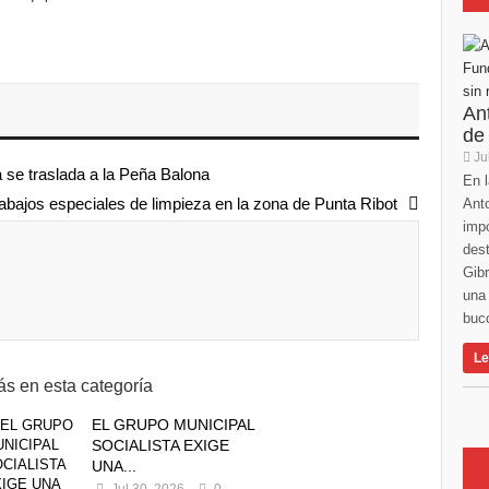
An
de
Ju
 se traslada a la Peña Balona
En l
abajos especiales de limpieza en la zona de Punta Ribot
Anto
imp
des
Gibr
una 
buco
Le
s en esta categoría
EL GRUPO MUNICIPAL
SOCIALISTA EXIGE
UNA...