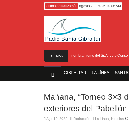
Última Actualización
agosto 7th, 2026 10:08 AM
El Gobierno anuncia el nombramiento del Sr. Angelo Cerisola com
ÚLTIMAS
NOTICIAS
GIBRALTAR
LA LÍNEA
SAN R
Mañana, “Torneo 3×3 de
exteriores del Pabellón
,
Co
Ago 19, 2022
Redacción
La Línea
Noticias