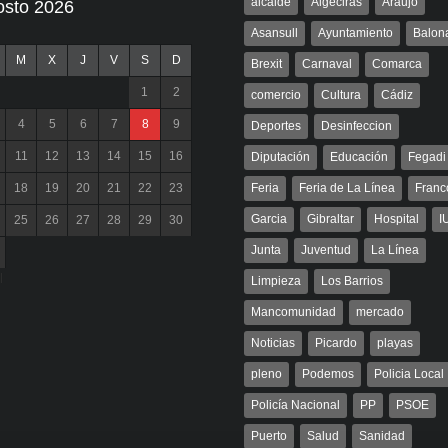
alcalde
Algeciras
Araujo
osto 2026
Asansull
Ayuntamiento
Balon
M
X
J
V
S
D
Brexit
Carnaval
Comarca
1
2
comercio
Cultura
Cádiz
4
5
6
7
8
9
Deportes
Desinfeccion
11
12
13
14
15
16
Diputación
Educación
Fegadi
18
19
20
21
22
23
Feria
Feria de La Línea
Franc
Garcia
Gibraltar
Hospital
I
25
26
27
28
29
30
Junta
Juventud
La Línea
l
Limpieza
Los Barrios
Mancomunidad
mercado
Noticias
Picardo
playas
pleno
Podemos
Policia Local
Policía Nacional
PP
PSOE
Puerto
Salud
Sanidad