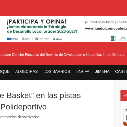
o Director Ejecutivo del Servicio de Divulgación e Inhabilitación de Gibraltar
OQUE
ALGECIRAS
LOS BARRIOS
TARIFA
JIMENA
CAST
 Basket” en las pistas
R
 Polideportivo
mentarios desactivados