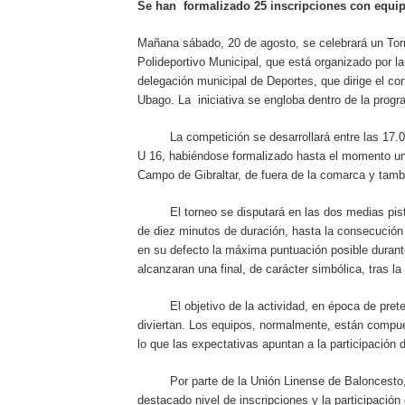
Se han formalizado 25 inscripciones con equip
Mañana sábado, 20 de agosto, se celebrará un Torn
Polideportivo Municipal, que está organizado por l
delegación municipal de Deportes, que dirige el con
Ubago. La iniciativa se engloba dentro de la progr
La competición se desarrollará entre las 17.00 y
U 16, habiéndose formalizado hasta el momento un 
Campo de Gibraltar, de fuera de la comarca y tamb
El torneo se disputará en las dos medias pistas 
de diez minutos de duración, hasta la consecución
en su defecto la máxima puntuación posible durant
alcanzaran una final, de carácter simbólica, tras l
El objetivo de la actividad, en época de pretem
diviertan. Los equipos, normalmente, están compues
lo que las expectativas apuntan a la participación
Por parte de la Unión Linense de Baloncesto, M
destacado nivel de inscripciones y la participación