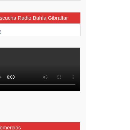
scucha Radio Bahía Gibraltar
omercios