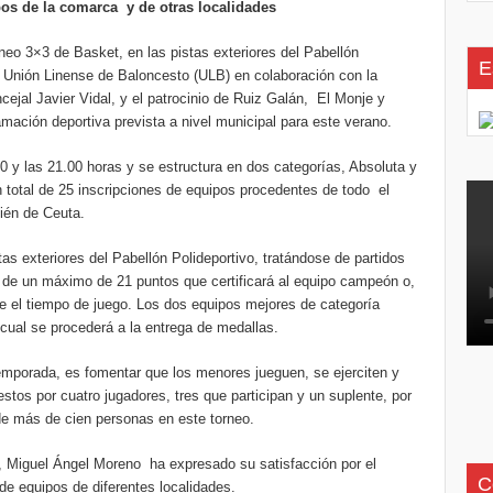
os de la comarca y de otras localidades
eo 3×3 de Basket, en las pistas exteriores del Pabellón
E
a Unión Linense de Baloncesto (ULB) en colaboración con la
cejal Javier Vidal, y el patrocinio de Ruiz Galán, El Monje y
amación deportiva prevista a nivel municipal para este verano.
 las 21.00 horas y se estructura en dos categorías, Absoluta y
total de 25 inscripciones de equipos procedentes de todo el
ién de Ceuta.
exteriores del Pabellón Polideportivo, tratándose de partidos
 de un máximo de 21 puntos que certificará al equipo campeón o,
e el tiempo de juego. Los dos equipos mejores de categoría
a cual se procederá a la entrega de medallas.
porada, es fomentar que los menores jueguen, se ejerciten y
tos por cuatro jugadores, tres que participan y un suplente, por
 de más de cien personas en este torneo.
iguel Ángel Moreno ha expresado su satisfacción por el
C
 de equipos de diferentes localidades.