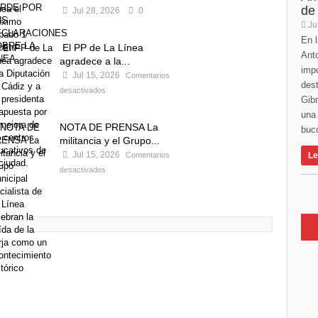
de
Jul 28, 2026
0
Ju
En l
El PP de La Línea
Anto
agradece a la...
imp
Jul 15, 2026
Comentarios
des
desactivados
Gibr
una 
NOTA DE PRENSA La
buco
militancia y el Grupo...
Jul 15, 2026
Comentarios
Le
desactivados