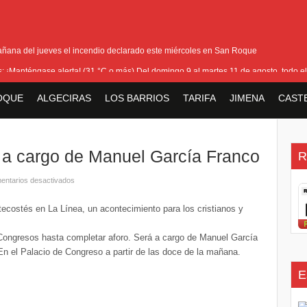
añana del jueves el incendio declarado este miércoles en San Roque
as: ¡Manténgase alerta! (31 °C o más) Del domingo 9 al martes 11 de agosto, todo el
ra cerrar los últimos flecos de la seguridad en la Feria Real
OQUE
ALGECIRAS
LOS BARRIOS
TARIFA
JIMENA
CAST
io que ha afectado Pasada Honda y cercanías de la carretera con el Pinar
la bienvenida a la nueva Ministra británica para los Territorios de Ultramar
a cargo de Manuel García Franco
R
entarios desactivados
costés en La Línea, un acontecimiento para los cristianos y
ngresos hasta completar aforo. Será a cargo de Manuel García
En el Palacio de Congreso a partir de las doce de la mañana.
E