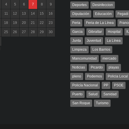
4
5
6
7
8
9
Deportes
Desinfeccion
11
12
13
14
15
16
Diputación
Educación
Fegadi
18
19
20
21
22
23
Feria
Feria de La Línea
Franc
Garcia
Gibraltar
Hospital
I
25
26
27
28
29
30
Junta
Juventud
La Línea
l
Limpieza
Los Barrios
Mancomunidad
mercado
Noticias
Picardo
playas
pleno
Podemos
Policia Local
Policía Nacional
PP
PSOE
Puerto
Salud
Sanidad
San Roque
Turismo