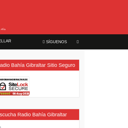
 día
ELLAR
SÍGUENOS
adio Bahía Gibraltar Sitio Seguro
scucha Radio Bahía Gibraltar