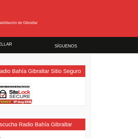
bilitación de Gibraltar
ELLAR
SÍGUENOS
ma
adio Bahía Gibraltar Sitio Seguro
scucha Radio Bahía Gibraltar