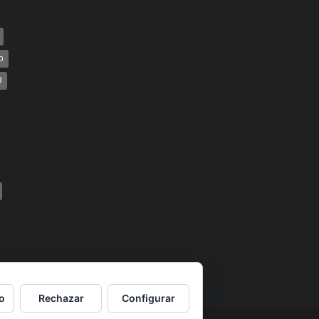
o
U
o
Rechazar
Configurar