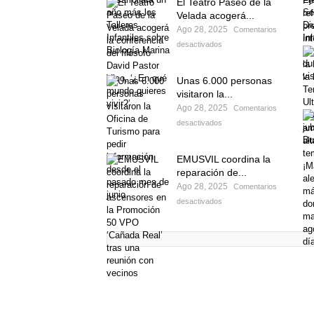
El Teatro Paseo de la
Velada acogerá...
Ago 28, 2025
Comentarios
desactivados
Unas 6.000 personas
visitaron la...
Ago 28, 2025
Comentarios
desactivados
EMUSVIL coordina la
reparación de...
Ago 28, 2025
Comentarios
desactivados