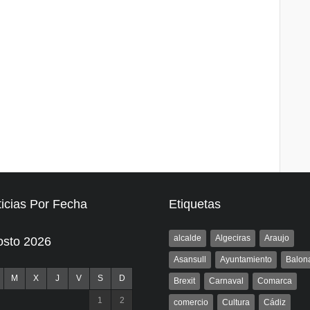
icias Por Fecha
Etiquetas
alcalde
Algeciras
Araujo
osto 2026
Asansull
Ayuntamiento
Balon
M
X
J
V
S
D
Brexit
Carnaval
Comarca
1
2
comercio
Cultura
Cádiz