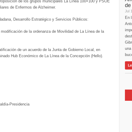
 proposición de los grupos municipales La Línea 100×100 y PSOE
de
liares de Enfermos de Alzheimer.
Jul 
En l
adana, Desarrollo Estratégico y Servicios Públicos:
Anto
imp
 modificación de la ordenanza de Movilidad de La Línea de la
des
Gibr
una 
atificación de un acuerdo de la Junta de Gobierno Local, en
buco
minado Hub Económico de La Línea de la Concepción (Hello).
Le
aldía-Presidencia