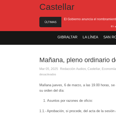
El Gobierno anuncia el nombramiento 
ÚLTIMAS
El 
NOTICIAS
El Ministro F
GIBRALTAR
LA LÍNEA
SAN R
Entrega de la 
Presentado el I
Mañana, pleno ordinario d
Mar 05, 2025
Redacción
Audios
Castellar
Economía
,
,
desactivados
Mañana jueves, 6 de marzo, a las 19.00 horas, se c
su orden del día:
Asuntos por razones de oficio:
1.1.- Aprobación, si procede, del acta de la sesión 