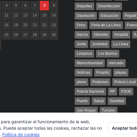
4
5
6
7
8
9
Deportes
Desinfeccion
11
12
13
14
15
16
Diputación
Educación
Fegadi
18
19
20
21
22
23
Feria
Feria de La Línea
Franc
Garcia
Gibraltar
Hospital
I
25
26
27
28
29
30
Junta
Juventud
La Línea
l
Limpieza
Los Barrios
Mancomunidad
mercado
Noticias
Picardo
playas
pleno
Podemos
Policia Local
Policía Nacional
PP
PSOE
Puerto
Salud
Sanidad
San Roque
Turismo
 para garantizar el funcionamiento de la web,
Aceptar tod
s. Puede aceptar todas las cookies, rechazar las no
s.
Política de cookies