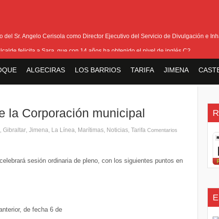
del Sr. Angelo Cerisola como Director Ejecutivo del Servicio de Divulgación e Inha
alcalde felicita a Sara, que con 14 años ha obtenido el nivel de inglés C2
eetham refuerza la presencia internacional de Gibraltar durante su visita a Canadá
OQUE
ALGECIRAS
LOS BARRIOS
TARIFA
JIMENA
CAST
Medalla de la Policía del Territorio de Ultramar al inspector jubilado Xavi Buhagiar
V Torneo de Fútbol Senior Alcalde de San Roque, que se disputa la semana próxi
e la Corporación municipal
R
Gibraltar
Jimena
La Línea
Marítimas
Noticias
Tarifa
,
,
,
,
,
,
Comentarios
elebrará sesión ordinaria de pleno, con los siguientes puntos en
E
anterior, de fecha 6 de