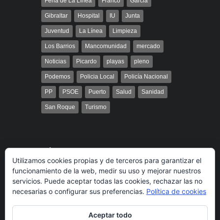
Feria de La Línea
Franco
Garcia
Gibraltar
Hospital
IU
Junta
Juventud
La Línea
Limpieza
Los Barrios
Mancomunidad
mercado
Noticias
Picardo
playas
pleno
Podemos
Policia Local
Policía Nacional
PP
PSOE
Puerto
Salud
Sanidad
San Roque
Turismo
Búsqueda
Utilizamos cookies propias y de terceros para garantizar el
funcionamiento de la web, medir su uso y mejorar nuestros
servicios. Puede aceptar todas las cookies, rechazar las no
necesarias o configurar sus preferencias.
Política de cookies
Aceptar todo