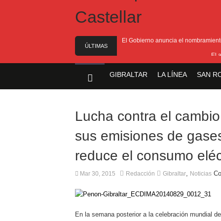
El Gobierno anuncia el nombramiento 
ÚLTIMAS
El 
NOTICIAS
El Ministro F
GIBRALTAR
LA LÍNEA
SAN R
Entrega de la 
Presentado el I
Lucha contra el cambio c
sus emisiones de gases
reduce el consumo eléc
,
Co
Mar 30, 2015
Redacción
Gibraltar
Noticias
En la semana posterior a la celebración mundial de