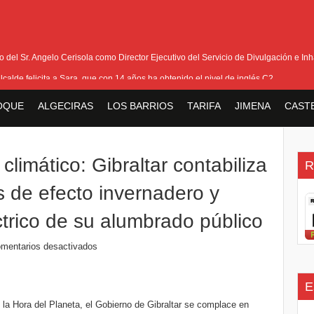
del Sr. Angelo Cerisola como Director Ejecutivo del Servicio de Divulgación e Inha
alcalde felicita a Sara, que con 14 años ha obtenido el nivel de inglés C2
eetham refuerza la presencia internacional de Gibraltar durante su visita a Canadá
OQUE
ALGECIRAS
LOS BARRIOS
TARIFA
JIMENA
CAST
Medalla de la Policía del Territorio de Ultramar al inspector jubilado Xavi Buhagiar
V Torneo de Fútbol Senior Alcalde de San Roque, que se disputa la semana próxi
limático: Gibraltar contabiliza
R
 de efecto invernadero y
trico de su alumbrado público
mentarios desactivados
E
 la Hora del Planeta, el Gobierno de Gibraltar se complace en