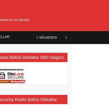
bilitación de Gibraltar
ELLAR
SÍGUENOS
ma
adio Bahía Gibraltar Sitio Seguro
scucha Radio Bahía Gibraltar