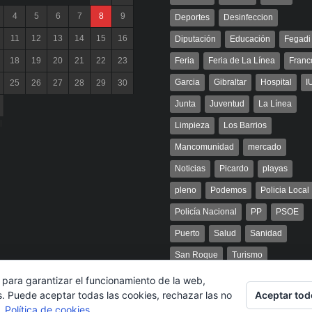
4
5
6
7
8
9
Deportes
Desinfeccion
11
12
13
14
15
16
Diputación
Educación
Fegadi
18
19
20
21
22
23
Feria
Feria de La Línea
Franc
Garcia
Gibraltar
Hospital
I
25
26
27
28
29
30
Junta
Juventud
La Línea
l
Limpieza
Los Barrios
Mancomunidad
mercado
Noticias
Picardo
playas
pleno
Podemos
Policia Local
Policía Nacional
PP
PSOE
Puerto
Salud
Sanidad
San Roque
Turismo
 para garantizar el funcionamiento de la web,
Aceptar tod
s. Puede aceptar todas las cookies, rechazar las no
s.
Política de cookies