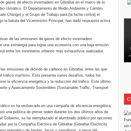
 de gases de efecto invernadero en Gibraltar en el marco de la
ambio climático. El Departamento de Medio Ambiente y Cambio
te Change) y el Grupo de Trabajo para [la lucha contra] el
 la batuta del Viceministro Principal, han dado respuesta activa
ectivas de las emisiones de gases de efecto invernadero
 de una estrategia para lograr una economía con una baja emisión
está entre los inventarios urbanos más exhaustivos realizados
e las emisiones de dióxido de carbono en Gibraltar, entre las que
 el tráfico marítimo. Esto presenta varios desafíos, todos los
er la eficiencia energética y la reducción del tráfico. Este último
porte y Aparcamiento Sostenibles (Sustainable Traffic, Transport
C
ático se ha embarcado en una campaña de eficiencia energética,
to una política de primer orden durante los dos últimos años de
del Gobierno, se ha reemplazado el alumbrado público por opciones
as por la Compañía Eléctrica de Gibraltar (Gibraltar Electricity
mo energético de farolas, focos y semáforos, a pesar del