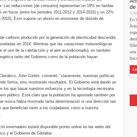
An
ar. Las reducciones [de consumo] representan un 19% en farolas
de
% en focos (entre los periodos 2011-2012 y 2014-2015) y un 22%
Ju
-2015). Esto supone un ahorro en emisiones de dióxido de
En l
Anto
imp
de carbono producido por la generación de electricidad descendió
des
oneladas en 2014. Mientras que las variaciones meteorológicas
Gibr
e el uso de la calefacción y el aire acondicionado), es también
una 
nergética tanto del Gobierno como de la población hayan
buco
Le
limático, John Cortés, comentó: “claramente, nuestras políticas
ndo forma, sino mostrando resultados. El Gobierno está dando un
re los que basar nuestros esfuerzos y en la tecnología necesaria
nero público. Está claro que la población ha apostado también por
ltar nunca había mostrado tanta determinación ni una dirección tan
vos que benefician tanto a los ciudadanos como a nuestra
.
cto invernadero estará disponible pronto
online
en las webs del
o y el Gobierno de Gibraltar.