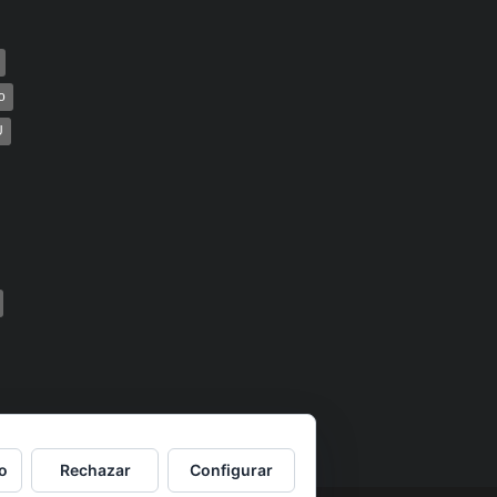
o
U
o
Rechazar
Configurar