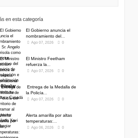
s en esta categoría
El Gobierno anuncia el
nombramiento del...
Ago 07, 2026
0
El Ministro Feetham
refuerza la...
Ago 07, 2026
0
Entrega de la Medalla de
la Policía...
Ago 07, 2026
0
Alerta amarilla por altas
temperaturas:...
Ago 06, 2026
0