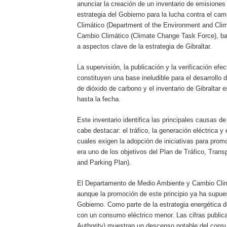
anunciar la creación de un inventario de emisiones
estrategia del Gobierno para la lucha contra el c
Climático (Department of the Environment and Clima
Cambio Climático (Climate Change Task Force), bajo
a aspectos clave de la estrategia de Gibraltar.
La supervisión, la publicación y la verificación ef
constituyen una base ineludible para el desarrollo
de dióxido de carbono y el inventario de Gibraltar 
hasta la fecha.
Este inventario identifica las principales causas d
cabe destacar: el tráfico, la generación eléctrica y
cuales exigen la adopción de iniciativas para promov
era uno de los objetivos del Plan de Tráfico, Trans
and Parking Plan).
El Departamento de Medio Ambiente y Cambio Clim
aunque la promoción de este principio ya ha supues
Gobierno. Como parte de la estrategia energética 
con un consumo eléctrico menor. Las cifras publicad
Authority) muestran un descenso notable del consu