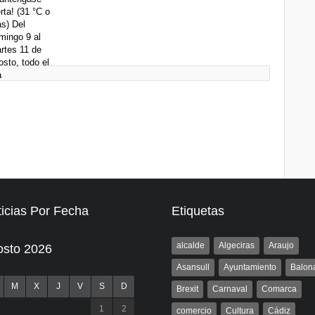
icias Por Fecha
Etiquetas
alcalde
Algeciras
Araujo
osto 2026
Asansull
Ayuntamiento
Balon
M
X
J
V
S
D
Brexit
Carnaval
Comarca
1
2
comercio
Cultura
Cádiz