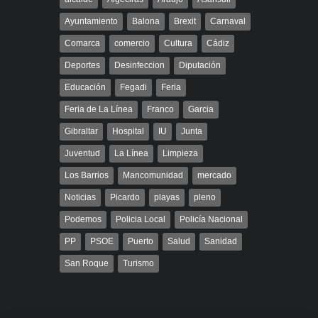
Ayuntamiento
Balona
Brexit
Carnaval
Comarca
comercio
Cultura
Cádiz
Deportes
Desinfeccion
Diputación
Educación
Fegadi
Feria
Feria de La Línea
Franco
Garcia
Gibraltar
Hospital
IU
Junta
Juventud
La Línea
Limpieza
Los Barrios
Mancomunidad
mercado
Noticias
Picardo
playas
pleno
Podemos
Policia Local
Policía Nacional
PP
PSOE
Puerto
Salud
Sanidad
San Roque
Turismo