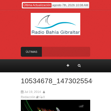
Última Actualización
agosto 7th, 2026 10:08 AM
ÚLTIMAS
NOTICIAS
El Gobierno anuncia el nombramiento del Sr.
Angelo Cerisola como Director Ejecutivo del
Servicio de Divulgación e Inhabilitación de
Gibraltar
10534678_1473025546278
El alcalde felicita a Sara, que con 14 años ha
obtenido el nivel de inglés C2
Jul 19, 2014
El Ministro Feetham refuerza la presencia
Redacción
0
internacional de Gibraltar durante su visita a
Canadá