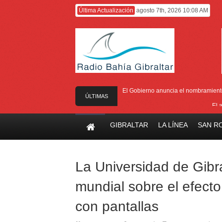
Última Actualización
agosto 7th, 2026 10:08 AM
El Gobierno anuncia el nombramiento 
ÚLTIMAS
El 
NOTICIAS
El Ministro F
GIBRALTAR
LA LÍNEA
SAN R
Entrega de la 
Presentado el I
La Universidad de Gibra
mundial sobre el efecto
con pantallas