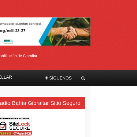
bilitación de Gibraltar
ELLAR
SÍGUENOS
ma
adio Bahía Gibraltar Sitio Seguro