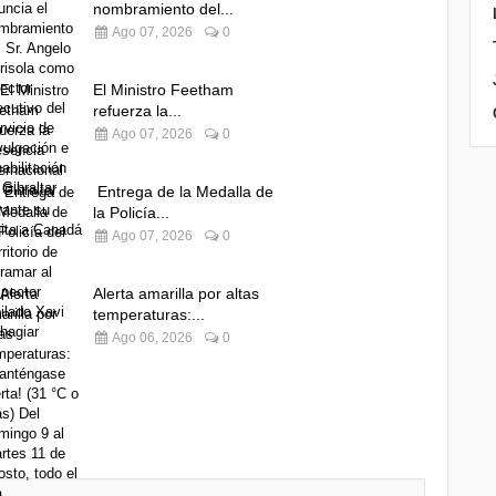
nombramiento del...
Ago 07, 2026
0
El Ministro Feetham
refuerza la...
Ago 07, 2026
0
Entrega de la Medalla de
la Policía...
Ago 07, 2026
0
Alerta amarilla por altas
temperaturas:...
Ago 06, 2026
0