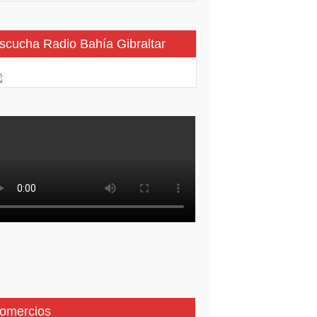
scucha Radio Bahía Gibraltar
omercios