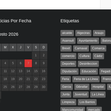
icias Por Fecha
Etiquetas
alcalde
Algeciras
Araujo
osto 2026
Asansull
Ayuntamiento
Balon
M
X
J
V
S
D
Brexit
Carnaval
Comarca
1
2
comercio
Cultura
Cádiz
4
5
6
7
8
9
Deportes
Desinfeccion
11
12
13
14
15
16
Diputación
Educación
Fegadi
18
19
20
21
22
23
Feria
Feria de La Línea
Franc
Garcia
Gibraltar
Hospital
I
25
26
27
28
29
30
Junta
Juventud
La Línea
l
Limpieza
Los Barrios
Mancomunidad
mercado