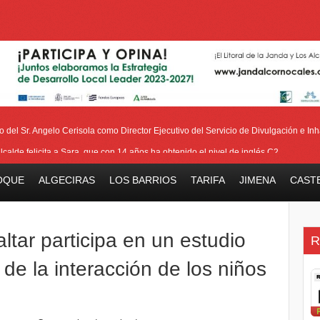
del Sr. Angelo Cerisola como Director Ejecutivo del Servicio de Divulgación e Inha
alcalde felicita a Sara, que con 14 años ha obtenido el nivel de inglés C2
eetham refuerza la presencia internacional de Gibraltar durante su visita a Canadá
OQUE
ALGECIRAS
LOS BARRIOS
TARIFA
JIMENA
CAST
Medalla de la Policía del Territorio de Ultramar al inspector jubilado Xavi Buhagiar
V Torneo de Fútbol Senior Alcalde de San Roque, que se disputa la semana próxi
ltar participa en un estudio
R
 de la interacción de los niños