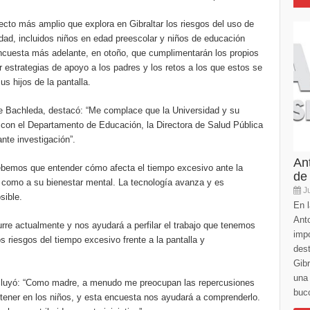
cto más amplio que explora en Gibraltar los riesgos del uso de
edad, incluidos niños en edad preescolar y niños de educación
 encuesta más adelante, en otoño, que cumplimentarán los propios
ar estrategias de apoyo a los padres y los retos a los que estos se
us hijos de la pantalla.
ine Bachleda, destacó: “Me complace que la Universidad y su
 con el Departamento de Educación, la Directora de Salud Pública
ante investigación”.
An
Debemos que entender cómo afecta el tiempo excesivo ante la
de
os como a su bienestar mental. La tecnología avanza y es
Ju
sible.
En l
Anto
rre actualmente y nos ayudará a perfilar el trabajo que tenemos
imp
s riesgos del tiempo excesivo frente a la pantalla y
des
Gibr
una 
cluyó: “Como madre, a menudo me preocupan las repercusiones
buco
 tener en los niños, y esta encuesta nos ayudará a comprenderlo.