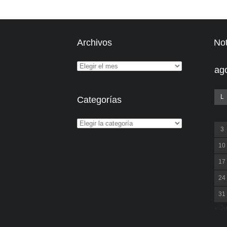
Archivos
Not
ag
L
Categorías
3
10
17
24
31
« Ju