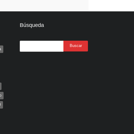
Búsqueda
a
o
U