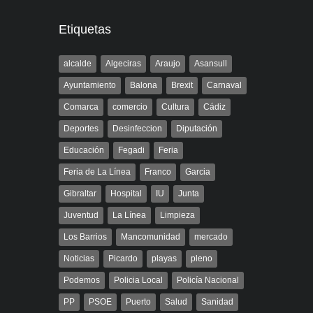
Etiquetas
alcalde
Algeciras
Araujo
Asansull
Ayuntamiento
Balona
Brexit
Carnaval
Comarca
comercio
Cultura
Cádiz
Deportes
Desinfeccion
Diputación
Educación
Fegadi
Feria
Feria de La Línea
Franco
Garcia
Gibraltar
Hospital
IU
Junta
Juventud
La Línea
Limpieza
Los Barrios
Mancomunidad
mercado
Noticias
Picardo
playas
pleno
Podemos
Policia Local
Policía Nacional
PP
PSOE
Puerto
Salud
Sanidad