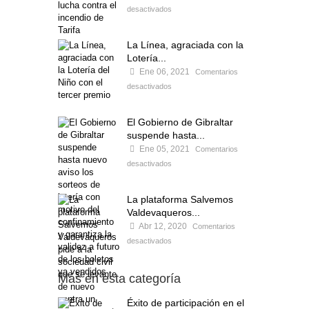
desactivados
La Línea, agraciada con la
Lotería...
Ene 06, 2021
Comentarios
desactivados
El Gobierno de Gibraltar
suspende hasta...
Ene 05, 2021
Comentarios
desactivados
La plataforma Salvemos
Valdevaqueros...
Abr 12, 2020
Comentarios
desactivados
Más en esta categoría
Éxito de participación en el