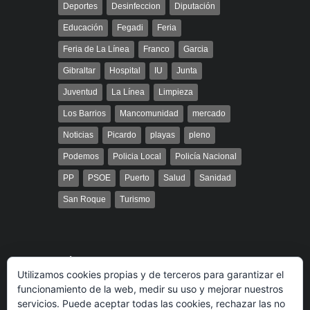
Deportes
Desinfeccion
Diputación
Educación
Fegadi
Feria
Feria de La Línea
Franco
Garcia
Gibraltar
Hospital
IU
Junta
Juventud
La Línea
Limpieza
Los Barrios
Mancomunidad
mercado
Noticias
Picardo
playas
pleno
Podemos
Policia Local
Policía Nacional
PP
PSOE
Puerto
Salud
Sanidad
San Roque
Turismo
Búsqueda
Utilizamos cookies propias y de terceros para garantizar el
funcionamiento de la web, medir su uso y mejorar nuestros
servicios. Puede aceptar todas las cookies, rechazar las no