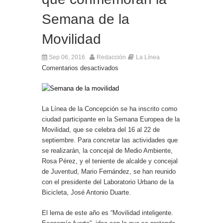
Entrega de la Medalla de la Policía del Territorio
de Ultramar al inspector jubilado Xavi Buhagiar
Semana de la
Presentado el IV Torneo de Fútbol Senior Alcalde
de San Roque, que se disputa la semana
Movilidad
próxima
Sep 06, 2016
Redacción
La Línea
Comentarios desactivados
La Línea de la Concepción se ha inscrito como
ciudad participante en la Semana Europea de la
Movilidad, que se celebra del 16 al 22 de
septiembre. Para concretar las actividades que
se realizarán, la concejal de Medio Ambiente,
Rosa Pérez, y el teniente de alcalde y concejal
de Juventud, Mario Fernández, se han reunido
con el presidente del Laboratorio Urbano de la
Bicicleta, José Antonio Duarte.
El lema de este año es “Movilidad inteligente.