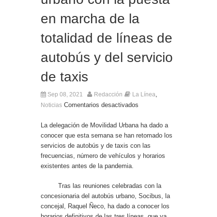
El Ministro Principal da la bienvenida a la nueva
en marcha de la
Ministra británica para los Territorios de Ultramar
totalidad de líneas de
autobús y del servicio
de taxis
,
Sep 08, 2021
Redacción
La Línea
Comentarios desactivados
Noticias
La delegación de Movilidad Urbana ha dado a
conocer que esta semana se han retomado los
servicios de autobús y de taxis con las
frecuencias, número de vehículos y horarios
existentes antes de la pandemia.
Tras las reuniones celebradas con la
concesionaria del autobús urbano, Socibus, la
concejal, Raquel Ñeco, ha dado a conocer los
horarios definitivos de las tres líneas, que ya