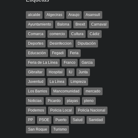
alcalde
Algeciras
Araujo
Asansull
Ayuntamiento
Balona
Brexit
Carnaval
Comarca
comercio
Cultura
Cádiz
Deportes
Desinfeccion
Diputación
Educación
Fegadi
Feria
Feria de La Línea
Franco
Garcia
Gibraltar
Hospital
IU
Junta
Juventud
La Línea
Limpieza
Los Barrios
Mancomunidad
mercado
Noticias
Picardo
playas
pleno
Podemos
Policia Local
Policía Nacional
PP
PSOE
Puerto
Salud
Sanidad
San Roque
Turismo