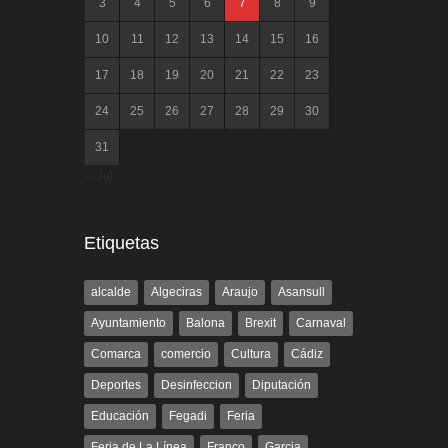
3
4
5
6
7
8
9
10
11
12
13
14
15
16
17
18
19
20
21
22
23
24
25
26
27
28
29
30
31
« Jul
Etiquetas
alcalde
Algeciras
Araujo
Asansull
Ayuntamiento
Balona
Brexit
Carnaval
Comarca
comercio
Cultura
Cádiz
Deportes
Desinfeccion
Diputación
Educación
Fegadi
Feria
Feria de La Línea
Franco
Garcia