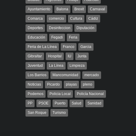
Ayuntamiento
Balona
Brexit
Carnaval
Comarca
comercio
Cultura
Cádiz
Deportes
Desinfeccion
Diputación
Educación
Fegadi
Feria
Feria de La Línea
Franco
Garcia
Gibraltar
Hospital
IU
Junta
Juventud
La Línea
Limpieza
Los Barrios
Mancomunidad
mercado
Noticias
Picardo
playas
pleno
Podemos
Policia Local
Policía Nacional
PP
PSOE
Puerto
Salud
Sanidad
San Roque
Turismo