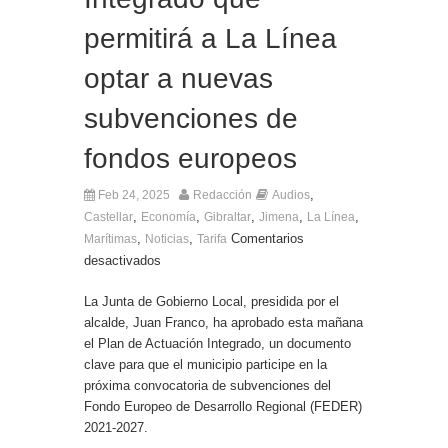
Entrega de la Medalla de la Policía del Territorio
de Ultramar al inspector jubilado Xavi Buhagiar
permitirá a La Línea
Presentado el IV Torneo de Fútbol Senior Alcalde
de San Roque, que se disputa la semana
optar a nuevas
próxima
subvenciones de
fondos europeos
,
Feb 24, 2025
Redacción
Audios
,
,
,
,
,
Castellar
Economía
Gibraltar
Jimena
La Línea
,
,
Comentarios
Marítimas
Noticias
Tarifa
desactivados
La Junta de Gobierno Local, presidida por el
alcalde, Juan Franco, ha aprobado esta mañana
el Plan de Actuación Integrado, un documento
clave para que el municipio participe en la
próxima convocatoria de subvenciones del
Fondo Europeo de Desarrollo Regional (FEDER)
2021-2027.