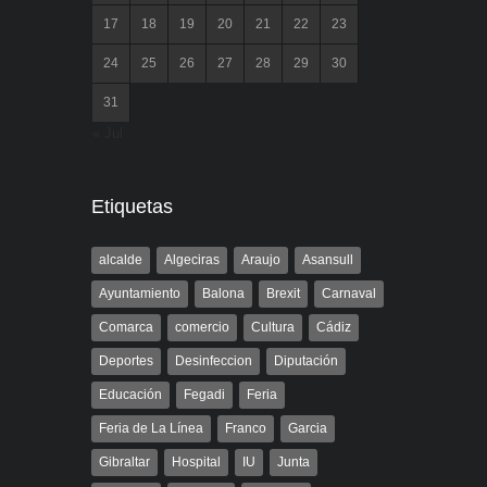
17
18
19
20
21
22
23
24
25
26
27
28
29
30
31
« Jul
Etiquetas
alcalde
Algeciras
Araujo
Asansull
Ayuntamiento
Balona
Brexit
Carnaval
Comarca
comercio
Cultura
Cádiz
Deportes
Desinfeccion
Diputación
Educación
Fegadi
Feria
Feria de La Línea
Franco
Garcia
Gibraltar
Hospital
IU
Junta