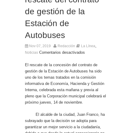
Entrega de la Medalla de la Policía del Territorio
de Ultramar al inspector jubilado Xavi Buhagiar
de gestión de la
Presentado el IV Torneo de Fútbol Senior Alcalde
de San Roque, que se disputa la semana
Estación de
próxima
Autobuses
,
Nov 07, 2019
Redacción
La Línea
Comentarios desactivados
Noticias
El rescate de la concesión del contrato de
gestión de la Estación de Autobuses ha sido
uno de los temas tratados en la comisión
informativa de Economía, Hacienda y Gestión
Interna, celebrada esta mañana y previa al
pleno que la Corporación municipal celebrará el
próximo jueves, 14 de noviembre.
El alcalde de la ciudad, Juan Franco, ha
subrayado que la decisión se adopta para
garantizar un mejor servicio a la ciudadanía,