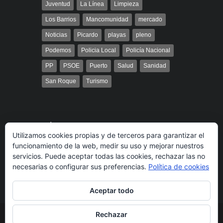
Juventud
La Línea
Limpieza
Los Barrios
Mancomunidad
mercado
Noticias
Picardo
playas
pleno
Podemos
Policia Local
Policía Nacional
PP
PSOE
Puerto
Salud
Sanidad
San Roque
Turismo
Búsqueda
Utilizamos cookies propias y de terceros para garantizar el
funcionamiento de la web, medir su uso y mejorar nuestros
servicios. Puede aceptar todas las cookies, rechazar las no
necesarias o configurar sus preferencias.
Política de cookies
Aceptar todo
Rechazar
© 2014 Radio Bahía Gibraltar desarrollado por