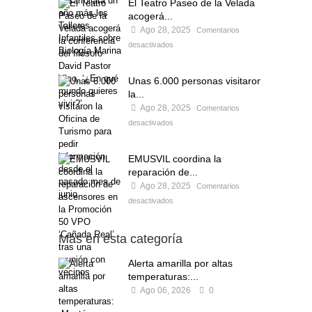
El Teatro Paseo de la Velada
acogerá...
Ago 28, 2025
Comentarios
desactivados
Unas 6.000 personas visitaron
la...
Ago 28, 2025
Comentarios
desactivados
EMUSVIL coordina la
reparación de...
Ago 28, 2025
Comentarios
desactivados
Más en esta categoría
Alerta amarilla por altas
temperaturas:...
Ago 06, 2026
0