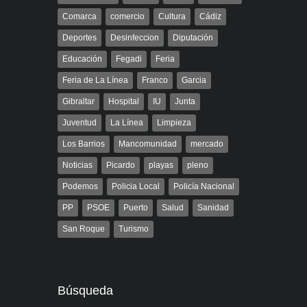
Comarca
comercio
Cultura
Cádiz
Deportes
Desinfeccion
Diputación
Educación
Fegadi
Feria
Feria de La Línea
Franco
Garcia
Gibraltar
Hospital
IU
Junta
Juventud
La Línea
Limpieza
Los Barrios
Mancomunidad
mercado
Noticias
Picardo
playas
pleno
Podemos
Policia Local
Policía Nacional
PP
PSOE
Puerto
Salud
Sanidad
San Roque
Turismo
Búsqueda