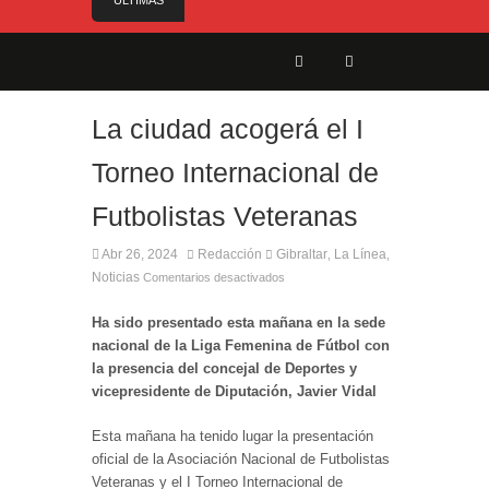
ÚLTIMAS
NOTICIAS
Controlado en la mañana del jueves el incendio
declarado este miércoles en San Roque
Alerta amarilla por altas temperaturas:
¡Manténgase alerta! (31 °C o más) Del domingo 9
La ciudad acogerá el I
al martes 11 de agosto, todo el día
Torneo Internacional de
Reunión para cerrar los últimos flecos de la
seguridad en la Feria Real
Futbolistas Veteranas
Estabilizado el incendio que ha afectado Pasada
Honda y cercanías de la carretera con el Pinar
Abr 26, 2024
Redacción
Gibraltar
La Línea
,
,
El Ministro Principal da la bienvenida a la nueva
Noticias
Comentarios desactivados
Ministra británica para los Territorios de Ultramar
Ha sido presentado esta mañana en la sede
nacional de la Liga Femenina de Fútbol con
la presencia del concejal de Deportes y
vicepresidente de Diputación, Javier Vidal
Esta mañana ha tenido lugar la presentación
oficial de la Asociación Nacional de Futbolistas
Veteranas y el I Torneo Internacional de