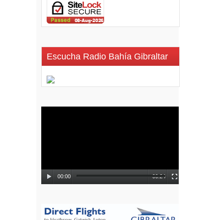
Escucha Radio Bahía Gibraltar
Reproductor
de
vídeo
00:00
00:24