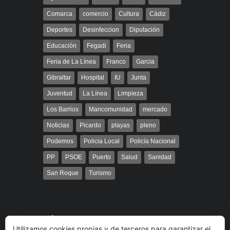
Comarca
comercio
Cultura
Cádiz
Deportes
Desinfeccion
Diputación
Educación
Fegadi
Feria
Feria de La Línea
Franco
Garcia
Gibraltar
Hospital
IU
Junta
Juventud
La Línea
Limpieza
Los Barrios
Mancomunidad
mercado
Noticias
Picardo
playas
pleno
Podemos
Policia Local
Policía Nacional
PP
PSOE
Puerto
Salud
Sanidad
San Roque
Turismo
Búsqueda
Utilizamos cookies propias y de terceros para garantizar el