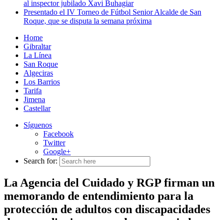
al inspector jubilado Xavi Buhagiar
Presentado el IV Torneo de Fútbol Senior Alcalde de San
Roque, que se disputa la semana próxima
Home
Gibraltar
La Línea
San Roque
Algeciras
Los Barrios
Tarifa
Jimena
Castellar
Síguenos
Facebook
Twitter
Google+
Search for:
La Agencia del Cuidado y RGP firman un
memorando de entendimiento para la
protección de adultos con discapacidades