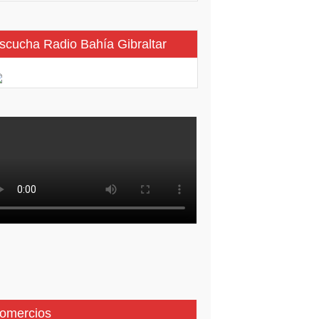
scucha Radio Bahía Gibraltar
omercios