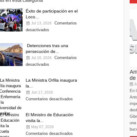
s en esta categoría
Éxito de participación en el
Loco...
Comentarios
Jul 13, 2026
desactivados
Detenciones tras una
persecución de...
Comentarios
Jul 10, 2026
desactivados
An
de
La Ministra Orfila inaugura
Ju
la...
En l
Jun 17, 2026
Anto
Comentarios desactivados
imp
des
El Ministro de Educación
Gibr
visita la...
una 
May 07, 2026
buco
Comentarios desactivados