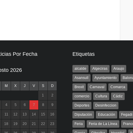
icias Por Fecha
Etiquetas
alcalde
Algeciras
Araujo
osto 2026
Asansull
Ayuntamiento
Balon
M
X
J
V
S
D
Brexit
Carnaval
Comarca
1
2
comercio
Cultura
Cádiz
4
5
6
7
8
9
Deportes
Desinfeccion
11
12
13
14
15
16
Diputación
Educación
Fegadi
18
19
20
21
22
23
Feria
Feria de La Línea
Franc
Garcia
Gibraltar
Hospital
I