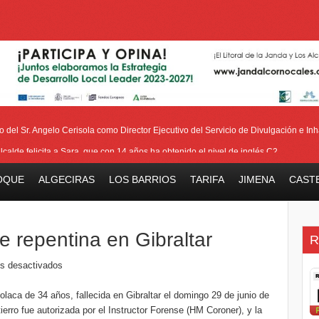
del Sr. Angelo Cerisola como Director Ejecutivo del Servicio de Divulgación e Inha
alcalde felicita a Sara, que con 14 años ha obtenido el nivel de inglés C2
eetham refuerza la presencia internacional de Gibraltar durante su visita a Canadá
OQUE
ALGECIRAS
LOS BARRIOS
TARIFA
JIMENA
CAST
Medalla de la Policía del Territorio de Ultramar al inspector jubilado Xavi Buhagiar
V Torneo de Fútbol Senior Alcalde de San Roque, que se disputa la semana próxi
e repentina en Gibraltar
R
s desactivados
olaca de 34 años, fallecida en Gibraltar el domingo 29 de junio de
ierro fue autorizada por el Instructor Forense (HM Coroner), y la