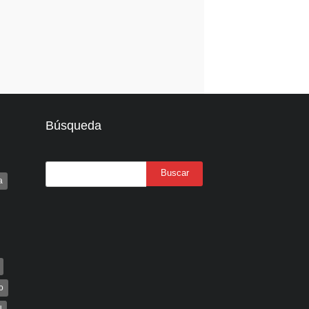
Búsqueda
a
o
U