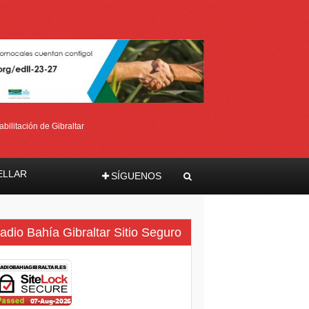
bilitación de Gibraltar
ELLAR
SÍGUENOS
ma
adio Bahía Gibraltar Sitio Seguro