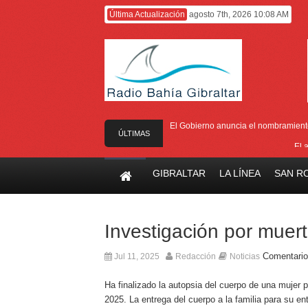
Última Actualización
agosto 7th, 2026 10:08 AM
El Gobierno anuncia el nombramiento 
ÚLTIMAS
El 
NOTICIAS
El Ministro F
GIBRALTAR
LA LÍNEA
SAN R
Entrega de la 
Presentado el I
Investigación por muert
Comentario
Jul 11, 2025
Redacción
Noticias
Ha finalizado la autopsia del cuerpo de una mujer p
2025. La entrega del cuerpo a la familia para su ent