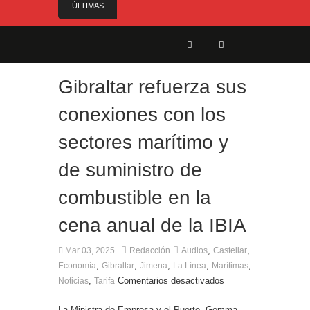
ÚLTIMAS
NOTICIAS
Trabajos de mantenimiento de la Plaza de Toros,
para que esté lista de cara a la corrida de feria
Limpieza exhaustiva por los alrededores del
Gibraltar refuerza sus
Municipal Manolo Mesa
Cambio de ubicación y horario del III Domingo de
conexiones con los
Farolillos de San Roque
Gobierno equipara las cotizaciones para las
sectores marítimo y
pensiones tras la reducción de la edad de
jubilación de los hombres
de suministro de
A punto de concluir la segunda fase del acerado
combustible en la
de Aguas Marinas, se cierran aspectos de la
tercera fase
cena anual de la IBIA
,
,
Mar 03, 2025
Redacción
Audios
Castellar
,
,
,
,
,
Economía
Gibraltar
Jimena
La Línea
Marítimas
,
Comentarios desactivados
Noticias
Tarifa
La Ministra de Empresa y el Puerto, Gemma