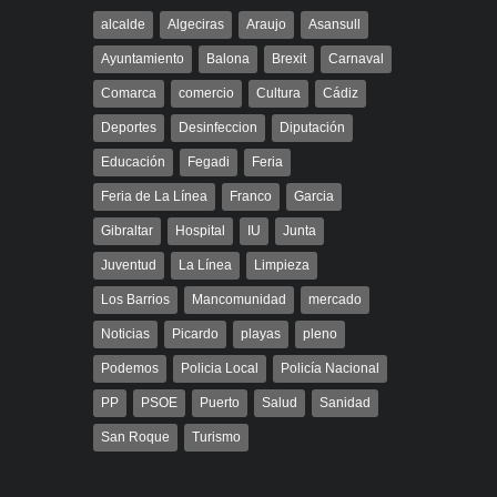
alcalde
Algeciras
Araujo
Asansull
Ayuntamiento
Balona
Brexit
Carnaval
Comarca
comercio
Cultura
Cádiz
Deportes
Desinfeccion
Diputación
Educación
Fegadi
Feria
Feria de La Línea
Franco
Garcia
Gibraltar
Hospital
IU
Junta
Juventud
La Línea
Limpieza
Los Barrios
Mancomunidad
mercado
Noticias
Picardo
playas
pleno
Podemos
Policia Local
Policía Nacional
PP
PSOE
Puerto
Salud
Sanidad
San Roque
Turismo