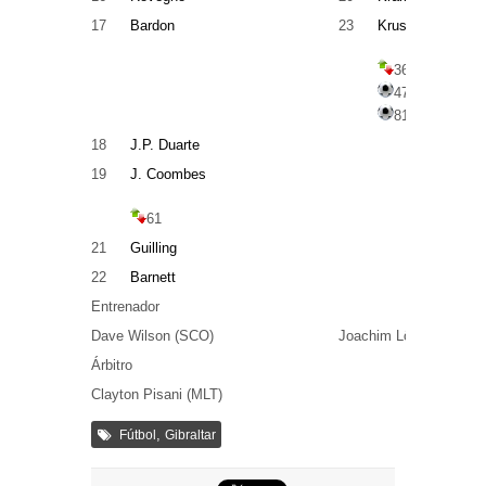
17
Bardon
23
Kruse
36
47
81
18
J.P. Duarte
19
J. Coombes
61
21
Guilling
22
Barnett
Entrenador
Dave Wilson (SCO)
Joachim Löw (GER)
Árbitro
Clayton Pisani (MLT)
,
Fútbol
Gibraltar