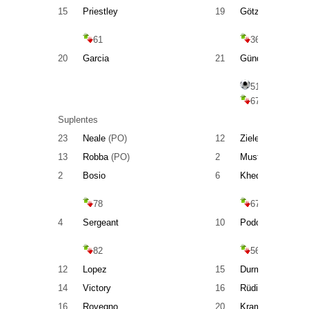
15
Priestley
19
Götze
61
36
20
Garcia
21
Gündoğan
51
67
Suplentes
23
Neale
(PO)
12
Zieler
(PO)
13
Robba
(PO)
2
Mustafi
2
Bosio
6
Khedira
78
67
4
Sergeant
10
Podolski
82
56
12
Lopez
15
Durm
14
Victory
16
Rüdiger
16
Rovegno
20
Kramer