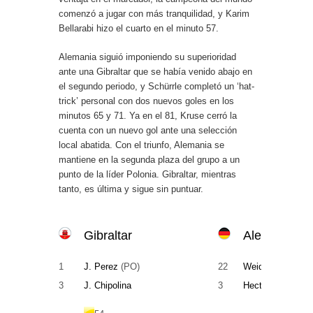
comenzó a jugar con más tranquilidad, y Karim
Bellarabi hizo el cuarto en el minuto 57.
Alemania siguió imponiendo su superioridad
ante una Gibraltar que se había venido abajo en
el segundo periodo, y Schürrle completó un ‘hat-
trick’ personal con dos nuevos goles en los
minutos 65 y 71. Ya en el 81, Kruse cerró la
cuenta con un nuevo gol ante una selección
local abatida. Con el triunfo, Alemania se
mantiene en la segunda plaza del grupo a un
punto de la líder Polonia. Gibraltar, mientras
tanto, es última y sigue sin puntuar.
Gibraltar
Alemania
1
J. Perez
(PO)
22
Weidenfeller
(PO
3
J. Chipolina
3
Hector