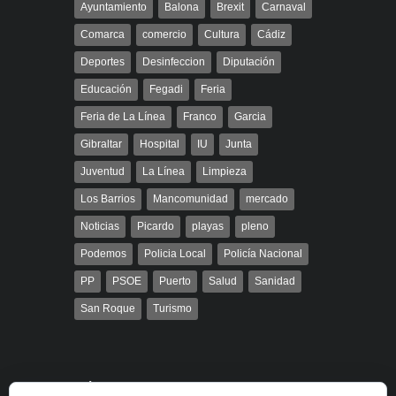
Ayuntamiento
Balona
Brexit
Carnaval
Comarca
comercio
Cultura
Cádiz
Deportes
Desinfeccion
Diputación
Educación
Fegadi
Feria
Feria de La Línea
Franco
Garcia
Gibraltar
Hospital
IU
Junta
Juventud
La Línea
Limpieza
Los Barrios
Mancomunidad
mercado
Noticias
Picardo
playas
pleno
Podemos
Policia Local
Policía Nacional
PP
PSOE
Puerto
Salud
Sanidad
San Roque
Turismo
Búsqueda