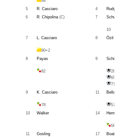
54
5
R. Casciaro
4
Rudy
6
R. Chipolina
(C)
7
Schweinsteiger
(
10
7
L. Casciaro
8
Özil
90+2
8
Payas
9
Schürrle
82
28
65
71
9
K. Casciaro
11
Bellarabi
78
57
10
Walker
14
Herrmann
56
11
Gosling
17
Boateng