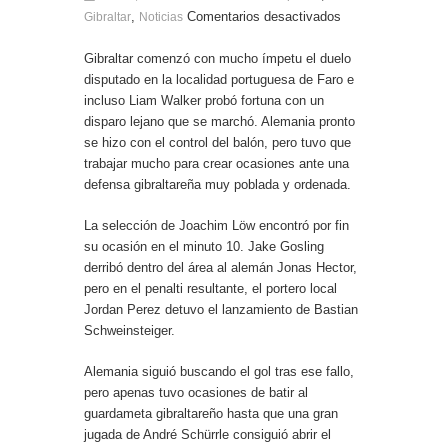
El Ministro Principal da la bienvenida a la nueva
,
Comentarios desactivados
Gibraltar
Noticias
Ministra británica para los Territorios de Ultramar
Gibraltar comenzó con mucho ímpetu el duelo
disputado en la localidad portuguesa de Faro e
incluso Liam Walker probó fortuna con un
disparo lejano que se marchó. Alemania pronto
se hizo con el control del balón, pero tuvo que
trabajar mucho para crear ocasiones ante una
defensa gibraltareña muy poblada y ordenada.
La selección de Joachim Löw encontró por fin
su ocasión en el minuto 10. Jake Gosling
derribó dentro del área al alemán Jonas Hector,
pero en el penalti resultante, el portero local
Jordan Perez detuvo el lanzamiento de Bastian
Schweinsteiger.
Alemania siguió buscando el gol tras ese fallo,
pero apenas tuvo ocasiones de batir al
guardameta gibraltareño hasta que una gran
jugada de André Schürrle consiguió abrir el