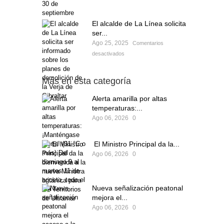
El alcalde de La Línea solicita
ser...
Ago 25, 2025
Comentarios
desactivados
Más en esta categoría
Alerta amarilla por altas
temperaturas:...
Ago 06, 2026
0
El Ministro Principal da la...
Ago 06, 2026
0
Nueva señalización peatonal
mejora el...
Ago 06, 2026
0