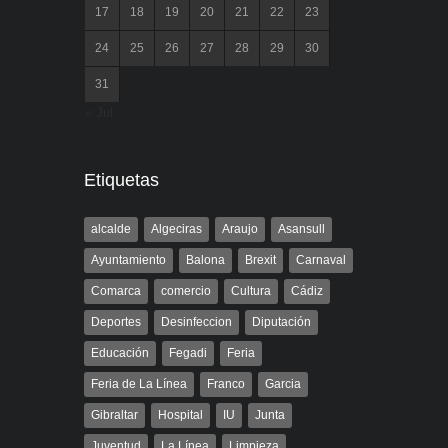
17
18
19
20
21
22
23
24
25
26
27
28
29
30
31
« Jul
Etiquetas
alcalde
Algeciras
Araujo
Asansull
Ayuntamiento
Balona
Brexit
Carnaval
Comarca
comercio
Cultura
Cádiz
Deportes
Desinfeccion
Diputación
Educación
Fegadi
Feria
Feria de La Línea
Franco
Garcia
Gibraltar
Hospital
IU
Junta
Juventud
La Línea
Limpieza