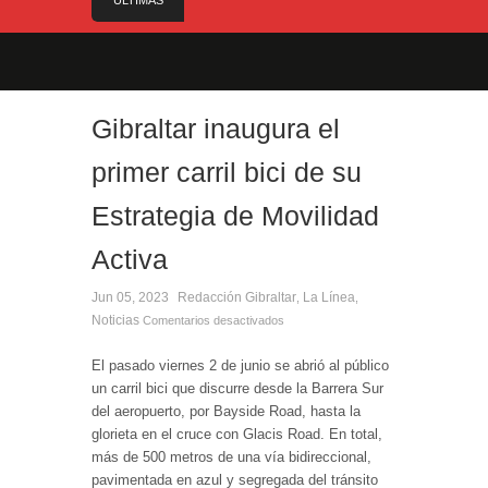
ÚLTIMAS
NOTICIAS
Controlado en la mañana del jueves el incendio
declarado este miércoles en San Roque
Alerta amarilla por altas temperaturas:
¡Manténgase alerta! (31 °C o más) Del domingo 9
Gibraltar inaugura el
al martes 11 de agosto, todo el día
primer carril bici de su
Reunión para cerrar los últimos flecos de la
seguridad en la Feria Real
Estrategia de Movilidad
Estabilizado el incendio que ha afectado Pasada
Honda y cercanías de la carretera con el Pinar
Activa
El Ministro Principal da la bienvenida a la nueva
Ministra británica para los Territorios de Ultramar
Jun 05, 2023
Redacción
Gibraltar
La Línea
,
,
Noticias
Comentarios desactivados
El pasado viernes 2 de junio se abrió al público
un carril bici que discurre desde la Barrera Sur
del aeropuerto, por Bayside Road, hasta la
glorieta en el cruce con Glacis Road. En total,
más de 500 metros de una vía bidireccional,
pavimentada en azul y segregada del tránsito