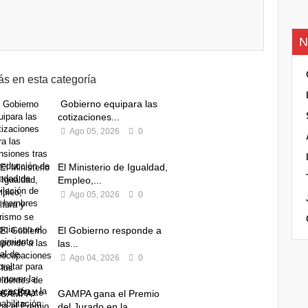
N
s en esta categoría
Gobierno equipara las
cotizaciones...
Ago 05, 2026
0
El Ministerio de Igualdad,
Empleo,...
Ago 05, 2026
0
El Gobierno responde a
las...
Ago 04, 2026
0
GAMPA gana el Premio
del Jurado en la...