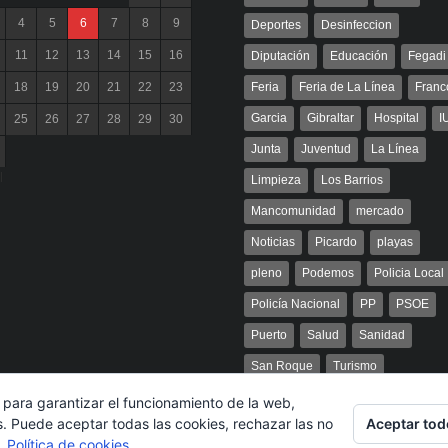
4
5
6
7
8
9
Deportes
Desinfeccion
11
12
13
14
15
16
Diputación
Educación
Fegadi
18
19
20
21
22
23
Feria
Feria de La Línea
Franc
Garcia
Gibraltar
Hospital
I
25
26
27
28
29
30
Junta
Juventud
La Línea
l
Limpieza
Los Barrios
Mancomunidad
mercado
Noticias
Picardo
playas
pleno
Podemos
Policia Local
Policía Nacional
PP
PSOE
Puerto
Salud
Sanidad
San Roque
Turismo
 para garantizar el funcionamiento de la web,
Aceptar tod
s. Puede aceptar todas las cookies, rechazar las no
s.
Política de cookies