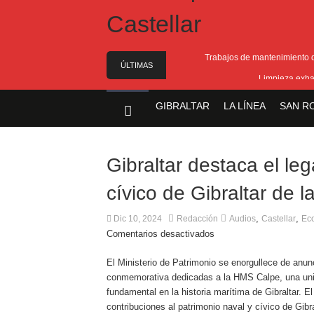
Trabajos de mantenimiento de
ÚLTIMAS
Limpieza exha
NOTICIAS
Cambio de ubicac
GIBRALTAR
LA LÍNEA
SAN R
Gobierno equipara las cotizaciones p
A punto de concluir la segunda f
Gibraltar destaca el le
cívico de Gibraltar de 
,
,
Dic 10, 2024
Redacción
Audios
Castellar
Ec
Comentarios desactivados
El Ministerio de Patrimonio se enorgullece de anunc
conmemorativa dedicadas a la HMS Calpe, una un
fundamental en la historia marítima de Gibraltar. E
contribuciones al patrimonio naval y cívico de Gibr