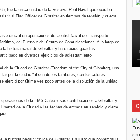
5, fue la única unidad de la Reserva Real Naval que operaba
asistir al Flag Officer de Gibraltar en tiempos de tensión y guerra
tivo crucial en operaciones de Control Naval del Transporte
Marítimo, del Puerto y del Centro de Comunicaciones. A lo largo de
e la historia naval de Gibraltar y ha ofrecido guardias
articipado en diversos ejercicios de adiestramiento.
d de la Ciudad de Gibraltar (Freedom of the City of Gibraltar), una
ilar por la ciudad “al son de los tambores, con los colores
 ejerció por última vez poco antes de la disolución de la unidad,
as operaciones de la HMS Calpe y sus contribuciones a Gibraltar y
C
 Libertad de la Ciudad y las fechas de entrada en servicio y cierre
gado.
 la historia naval y cívica de Gibraltar. Es justo que honremos la