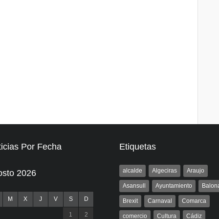
icias Por Fecha
Etiquetas
alcalde
Algeciras
Araujo
osto 2026
Asansull
Ayuntamiento
Balon
M
X
J
V
S
D
Brexit
Carnaval
Comarca
1
2
comercio
Cultura
Cádiz