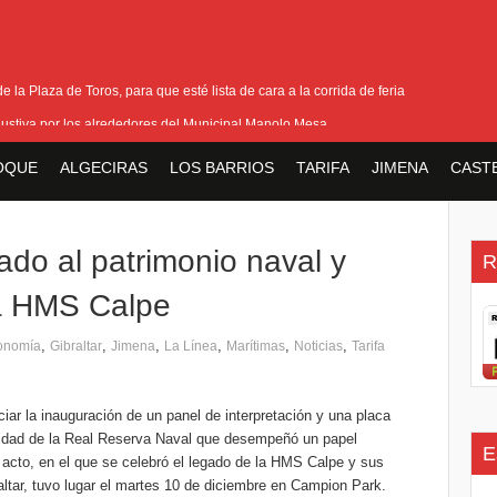
 la Plaza de Toros, para que esté lista de cara a la corrida de feria
ustiva por los alrededores del Municipal Manolo Mesa
ión y horario del III Domingo de Farolillos de San Roque
OQUE
ALGECIRAS
LOS BARRIOS
TARIFA
JIMENA
CAST
ara las pensiones tras la reducción de la edad de jubilación de los hombres
ase del acerado de Aguas Marinas, se cierran aspectos de la tercera fase
gado al patrimonio naval y
R
la HMS Calpe
,
,
,
,
,
,
onomía
Gibraltar
Jimena
La Línea
Marítimas
Noticias
Tarifa
iar la inauguración de un panel de interpretación y una placa
idad de la Real Reserva Naval que desempeñó un papel
E
l acto, en el que se celebró el legado de la HMS Calpe y sus
altar, tuvo lugar el martes 10 de diciembre en Campion Park.