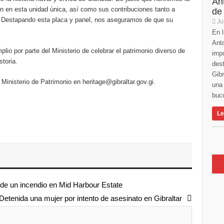
An
ron en esta unidad única, así como sus contribuciones tanto a
de
l. Destapando esta placa y panel, nos aseguramos de que su
Ju
En l
Anto
o por parte del Ministerio de celebrar el patrimonio diverso de
imp
storia.
des
Gibr
inisterio de Patrimonio en heritage@gibraltar.gov.gi.
una 
buco
Le
de un incendio en Mid Harbour Estate
Detenida una mujer por intento de asesinato en Gibraltar