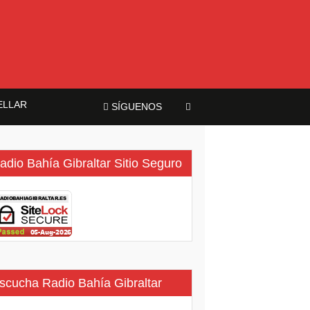
ELLAR
SÍGUENOS
adio Bahía Gibraltar Sitio Seguro
scucha Radio Bahía Gibraltar