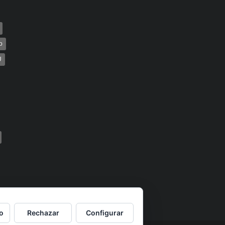
o
U
o
Rechazar
Configurar