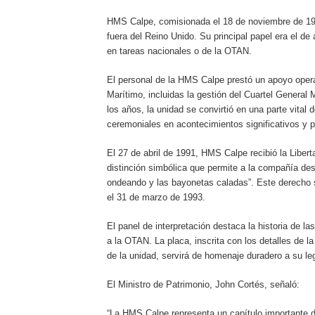
HMS Calpe, comisionada el 18 de noviembre de 196
fuera del Reino Unido. Su principal papel era el de 
en tareas nacionales o de la OTAN.
El personal de la HMS Calpe prestó un apoyo opera
Marítimo, incluidas la gestión del Cuartel General 
los años, la unidad se convirtió en una parte vital d
ceremoniales en acontecimientos significativos y p
El 27 de abril de 1991, HMS Calpe recibió la Liberta
distinción simbólica que permite a la compañía desf
ondeando y las bayonetas caladas”. Este derecho se
el 31 de marzo de 1993.
El panel de interpretación destaca la historia de l
a la OTAN. La placa, inscrita con los detalles de la
de la unidad, servirá de homenaje duradero a su le
El Ministro de Patrimonio, John Cortés, señaló:
“La HMS Calpe representa un capítulo importante de