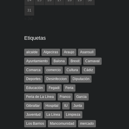
24
25
26
27
28
29
30
31
« Jul
Etiquetas
alcalde
Algeciras
Araujo
Asansull
Ayuntamiento
Balona
Brexit
Carnaval
Comarca
comercio
Cultura
Cádiz
Deportes
Desinfeccion
Diputación
Educación
Fegadi
Feria
Feria de La Línea
Franco
Garcia
Gibraltar
Hospital
IU
Junta
Juventud
La Línea
Limpieza
Los Barrios
Mancomunidad
mercado