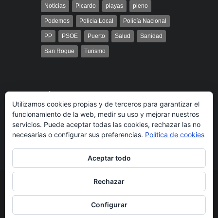
Noticias
Picardo
playas
pleno
Podemos
Policia Local
Policía Nacional
PP
PSOE
Puerto
Salud
Sanidad
San Roque
Turismo
Búsqueda
Utilizamos cookies propias y de terceros para garantizar el
funcionamiento de la web, medir su uso y mejorar nuestros
servicios. Puede aceptar todas las cookies, rechazar las no
necesarias o configurar sus preferencias.
Política de cookies
Aceptar todo
Rechazar
© 2014 Radio Bahía Gibraltar desarrollado por
Media&Web
Legal
Política de cookies
Más información
Configurar
sobre las cookies