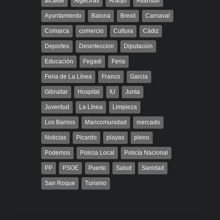
alcalde
Algeciras
Araujo
Asansull
Ayuntamiento
Balona
Brexit
Carnaval
Comarca
comercio
Cultura
Cádiz
Deportes
Desinfeccion
Diputación
Educación
Fegadi
Feria
Feria de La Línea
Franco
Garcia
Gibraltar
Hospital
IU
Junta
Juventud
La Línea
Limpieza
Los Barrios
Mancomunidad
mercado
Noticias
Picardo
playas
pleno
Podemos
Policia Local
Policía Nacional
PP
PSOE
Puerto
Salud
Sanidad
San Roque
Turismo