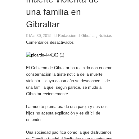
El Ministro Principal da la bienvenida a la nueva
una familia en
Ministra británica para los Territorios de Ultramar
Gibraltar
,
Mar 30, 2015
Redacción
Gibraltar
Noticias
Comentarios desactivados
El Gobierno de Gibraltar ha recibido con enorme
consternación la triste noticia de la muerte
violenta —cuya causa aún se desconoce— de
una familia que, según parece, se mudó a
Gibraltar recientemente.
La muerte prematura de una pareja y sus dos
hijos no acepta explicación y es difícil de
entender.
Una sociedad pacífica como la que disfrutamos
en Gibraltar tendrá dificultades para aceptar una