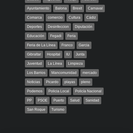
Ayuntamiento
Balona
Brexit
Carnaval
Comarca
comercio
Cultura
Cádiz
Deportes
Desinfeccion
Diputación
Educación
Fegadi
Feria
Feria de La Línea
Franco
Garcia
Gibraltar
Hospital
IU
Junta
Juventud
La Línea
Limpieza
Los Barrios
Mancomunidad
mercado
Noticias
Picardo
playas
pleno
Podemos
Policia Local
Policía Nacional
PP
PSOE
Puerto
Salud
Sanidad
San Roque
Turismo