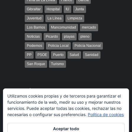
Feria de La Línea
Franco
Garcia
Gibraltar
Hospital
IU
Junta
Juventud
La Línea
Limpieza
Los Barrios
Mancomunidad
mercado
Noticias
Picardo
playas
pleno
Podemos
Policia Local
Policía Nacional
PP
PSOE
Puerto
Salud
Sanidad
San Roque
Turismo
Búsqueda
Utilizamos cookies propias y de terceros para garantizar el
funcionamiento de la web, medir su uso y mejorar nuestros
servicios. Puede aceptar todas las cookies, rechazar las no
necesarias o configurar sus preferencias.
Política de cookies
Aceptar todo