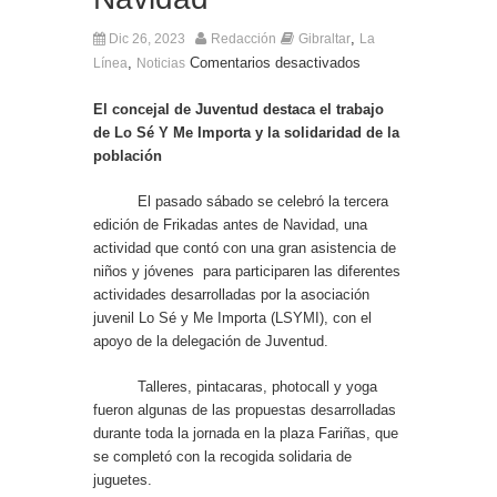
Entrega de la Medalla de la Policía del Territorio
de Ultramar al inspector jubilado Xavi Buhagiar
,
Dic 26, 2023
Redacción
Gibraltar
La
Presentado el IV Torneo de Fútbol Senior Alcalde
,
Comentarios desactivados
Línea
Noticias
de San Roque, que se disputa la semana
próxima
El concejal de Juventud destaca el trabajo
de Lo Sé Y Me Importa y la solidaridad de la
población
El pasado sábado se celebró la tercera
edición de Frikadas antes de Navidad, una
actividad que contó con una gran asistencia de
niños y jóvenes para participaren las diferentes
actividades desarrolladas por la asociación
juvenil Lo Sé y Me Importa (LSYMI), con el
apoyo de la delegación de Juventud.
Talleres, pintacaras, photocall y yoga
fueron algunas de las propuestas desarrolladas
durante toda la jornada en la plaza Fariñas, que
se completó con la recogida solidaria de
juguetes.