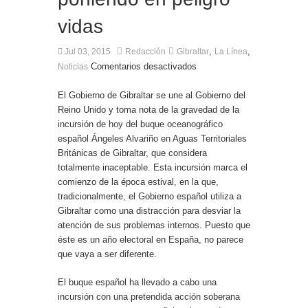
Entrega de la Medalla de la Policía del Territorio
de Ultramar al inspector jubilado Xavi Buhagiar
vidas
Presentado el IV Torneo de Fútbol Senior Alcalde
de San Roque, que se disputa la semana
,
,
Jul 03, 2015
Redacción
Gibraltar
La Línea
próxima
Comentarios desactivados
Noticias
El Gobierno de Gibraltar se une al Gobierno del
Reino Unido y toma nota de la gravedad de la
incursión de hoy del buque oceanográfico
español Ángeles Alvariño en Aguas Territoriales
Británicas de Gibraltar, que considera
totalmente inaceptable. Esta incursión marca el
comienzo de la época estival, en la que,
tradicionalmente, el Gobierno español utiliza a
Gibraltar como una distracción para desviar la
atención de sus problemas internos. Puesto que
éste es un año electoral en España, no parece
que vaya a ser diferente.
El buque español ha llevado a cabo una
incursión con una pretendida acción soberana