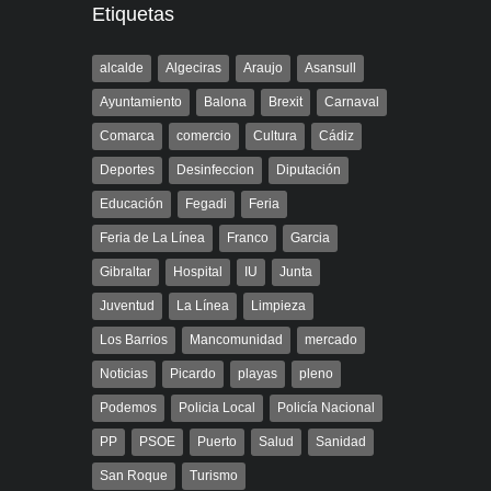
Etiquetas
alcalde
Algeciras
Araujo
Asansull
Ayuntamiento
Balona
Brexit
Carnaval
Comarca
comercio
Cultura
Cádiz
Deportes
Desinfeccion
Diputación
Educación
Fegadi
Feria
Feria de La Línea
Franco
Garcia
Gibraltar
Hospital
IU
Junta
Juventud
La Línea
Limpieza
Los Barrios
Mancomunidad
mercado
Noticias
Picardo
playas
pleno
Podemos
Policia Local
Policía Nacional
PP
PSOE
Puerto
Salud
Sanidad
San Roque
Turismo