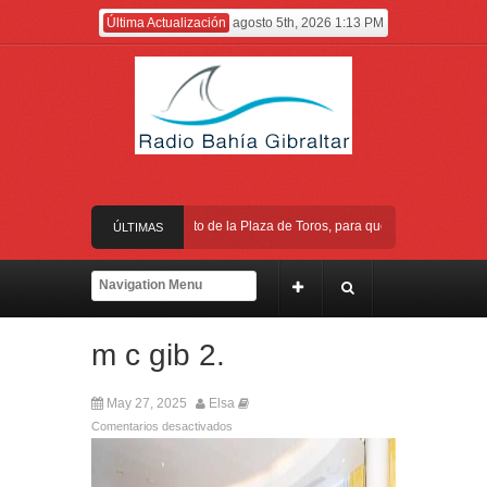
Última Actualización
agosto 5th, 2026 1:13 PM
Trabajos de mantenimiento de la Plaza de Toros, para que esté lista de cara a 
ÚLTIMAS
Cambio de ubicación y horario del III Domingo de Farolillos de San Roque
NOTICIAS
Gobierno equipara las cotizaciones para las pensiones tras la reducción de l
m c gib 2.
A punto de concluir la segunda fase del acerado de Aguas Marinas, se cierran 
Trabajos de mantenimiento de la Plaza de Toros, para que esté lista de cara a 
May 27, 2025
Elsa
Comentarios desactivados