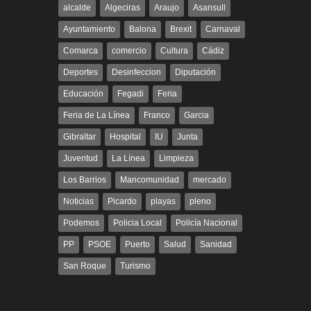
alcalde
Algeciras
Araujo
Asansull
Ayuntamiento
Balona
Brexit
Carnaval
Comarca
comercio
Cultura
Cádiz
Deportes
Desinfeccion
Diputación
Educación
Fegadi
Feria
Feria de La Línea
Franco
Garcia
Gibraltar
Hospital
IU
Junta
Juventud
La Línea
Limpieza
Los Barrios
Mancomunidad
mercado
Noticias
Picardo
playas
pleno
Podemos
Policia Local
Policía Nacional
PP
PSOE
Puerto
Salud
Sanidad
San Roque
Turismo