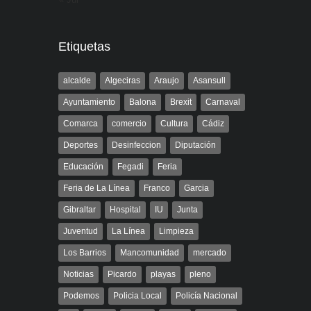
Etiquetas
alcalde
Algeciras
Araujo
Asansull
Ayuntamiento
Balona
Brexit
Carnaval
Comarca
comercio
Cultura
Cádiz
Deportes
Desinfeccion
Diputación
Educación
Fegadi
Feria
Feria de La Línea
Franco
Garcia
Gibraltar
Hospital
IU
Junta
Juventud
La Línea
Limpieza
Los Barrios
Mancomunidad
mercado
Noticias
Picardo
playas
pleno
Podemos
Policia Local
Policía Nacional