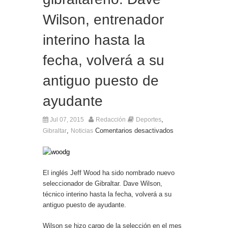
El Ministro Principal da la bienvenida a la nueva
Wilson, entrenador
Ministra británica para los Territorios de Ultramar
interino hasta la
fecha, volverá a su
antiguo puesto de
ayudante
,
Jul 07, 2015
Redacción
Deportes
,
Comentarios desactivados
Gibraltar
Noticias
El inglés Jeff Wood ha sido nombrado nuevo
seleccionador de Gibraltar. Dave Wilson,
técnico interino hasta la fecha, volverá a su
antiguo puesto de ayudante.
Wilson se hizo cargo de la selección en el mes