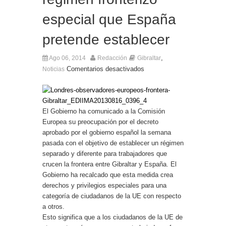
Entrega de la Medalla de la Policía del Territorio
de Ultramar al inspector jubilado Xavi Buhagiar
especial que España
Presentado el IV Torneo de Fútbol Senior Alcalde
de San Roque, que se disputa la semana
pretende establecer
próxima
,
Ago 06, 2014
Redacción
Gibraltar
Comentarios desactivados
Noticias
El Gobierno ha comunicado a la Comisión
Europea su preocupación por el decreto
aprobado por el gobierno español la semana
pasada con el objetivo de establecer un régimen
separado y diferente para trabajadores que
crucen la frontera entre Gibraltar y España. El
Gobierno ha recalcado que esta medida crea
derechos y privilegios especiales para una
categoría de ciudadanos de la UE con respecto
a otros.
Esto significa que a los ciudadanos de la UE de