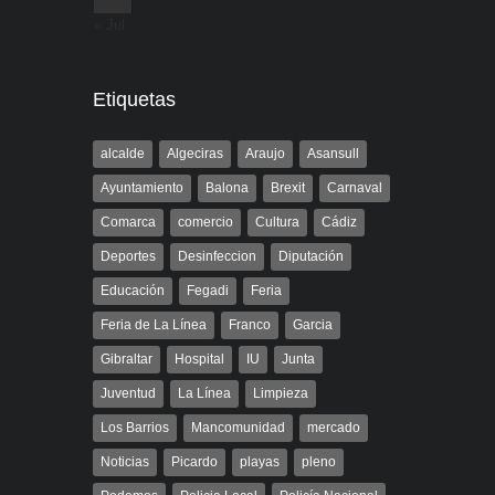
« Jul
Etiquetas
alcalde
Algeciras
Araujo
Asansull
Ayuntamiento
Balona
Brexit
Carnaval
Comarca
comercio
Cultura
Cádiz
Deportes
Desinfeccion
Diputación
Educación
Fegadi
Feria
Feria de La Línea
Franco
Garcia
Gibraltar
Hospital
IU
Junta
Juventud
La Línea
Limpieza
Los Barrios
Mancomunidad
mercado
Noticias
Picardo
playas
pleno