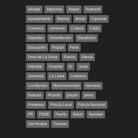
alcalde
Algeciras
Araujo
Asansull
Ayuntamiento
Balona
Brexit
Carnaval
Comarca
comercio
Cultura
Cádiz
Deportes
Desinfeccion
Diputación
Educación
Fegadi
Feria
Feria de La Línea
Franco
Garcia
Gibraltar
Hospital
IU
Junta
Juventud
La Línea
Limpieza
Los Barrios
Mancomunidad
mercado
Noticias
Picardo
playas
pleno
Podemos
Policia Local
Policía Nacional
PP
PSOE
Puerto
Salud
Sanidad
San Roque
Turismo