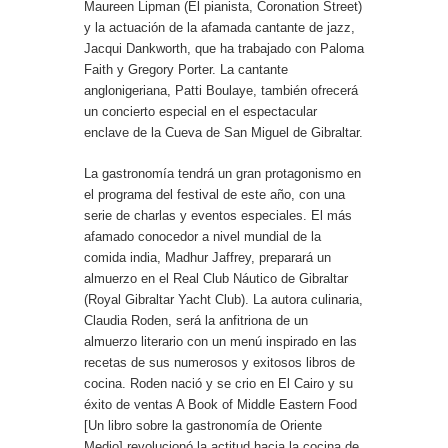
Maureen Lipman (El pianista, Coronation Street)
y la actuación de la afamada cantante de jazz,
Jacqui Dankworth, que ha trabajado con Paloma
Faith y Gregory Porter. La cantante
anglonigeriana, Patti Boulaye, también ofrecerá
un concierto especial en el espectacular
enclave de la Cueva de San Miguel de Gibraltar.
La gastronomía tendrá un gran protagonismo en
el programa del festival de este año, con una
serie de charlas y eventos especiales. El más
afamado conocedor a nivel mundial de la
comida india, Madhur Jaffrey, preparará un
almuerzo en el Real Club Náutico de Gibraltar
(Royal Gibraltar Yacht Club). La autora culinaria,
Claudia Roden, será la anfitriona de un
almuerzo literario con un menú inspirado en las
recetas de sus numerosos y exitosos libros de
cocina. Roden nació y se crio en El Cairo y su
éxito de ventas A Book of Middle Eastern Food
[Un libro sobre la gastronomía de Oriente
Medio] revolucionó la actitud hacia la cocina de