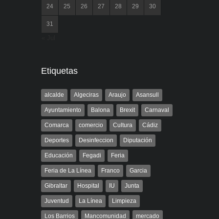
24
25
26
27
28
29
30
31
« Jul
Etiquetas
alcalde
Algeciras
Araujo
Asansull
Ayuntamiento
Balona
Brexit
Carnaval
Comarca
comercio
Cultura
Cádiz
Deportes
Desinfeccion
Diputación
Educación
Fegadi
Feria
Feria de La Línea
Franco
Garcia
Gibraltar
Hospital
IU
Junta
Juventud
La Línea
Limpieza
Los Barrios
Mancomunidad
mercado