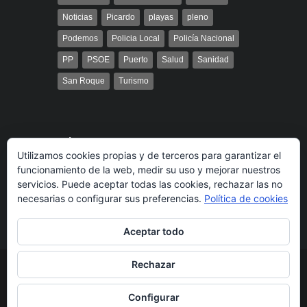
Noticias
Picardo
playas
pleno
Podemos
Policia Local
Policía Nacional
PP
PSOE
Puerto
Salud
Sanidad
San Roque
Turismo
Búsqueda
Utilizamos cookies propias y de terceros para garantizar el
funcionamiento de la web, medir su uso y mejorar nuestros
servicios. Puede aceptar todas las cookies, rechazar las no
necesarias o configurar sus preferencias.
Política de cookies
Aceptar todo
Rechazar
© 2014 Radio Bahía Gibraltar desarrollado por
Media&Web
Legal
Política de cookies
Más información
Configurar