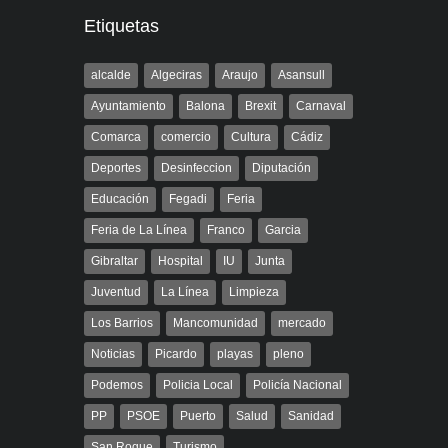
Etiquetas
alcalde
Algeciras
Araujo
Asansull
Ayuntamiento
Balona
Brexit
Carnaval
Comarca
comercio
Cultura
Cádiz
Deportes
Desinfeccion
Diputación
Educación
Fegadi
Feria
Feria de La Línea
Franco
Garcia
Gibraltar
Hospital
IU
Junta
Juventud
La Línea
Limpieza
Los Barrios
Mancomunidad
mercado
Noticias
Picardo
playas
pleno
Podemos
Policia Local
Policía Nacional
PP
PSOE
Puerto
Salud
Sanidad
San Roque
Turismo