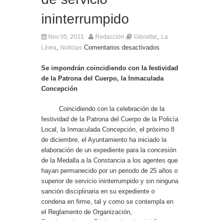
Entrega de la Medalla de la Policía del Territorio
de Ultramar al inspector jubilado Xavi Buhagiar
ininterrumpido
Presentado el IV Torneo de Fútbol Senior Alcalde
de San Roque, que se disputa la semana
,
Nov 05, 2021
Redacción
Gibraltar
La
próxima
,
Comentarios desactivados
Línea
Noticias
Se impondrán coincidiendo con la festividad
de la Patrona del Cuerpo, la Inmaculada
Concepción
Coincidiendo con la celebración de la
festividad de la Patrona del Cuerpo de la Policía
Local, la Inmaculada Concepción, el próximo 8
de diciembre, el Ayuntamiento ha iniciado la
elaboración de un expediente para la concesión
de la Medalla a la Constancia a los agentes que
hayan permanecido por un periodo de 25 años o
superior de servicio ininterrumpido y sin ninguna
sanción disciplinaria en su expediente o
condena en firme, tal y como se contempla en
el Reglamento de Organización,