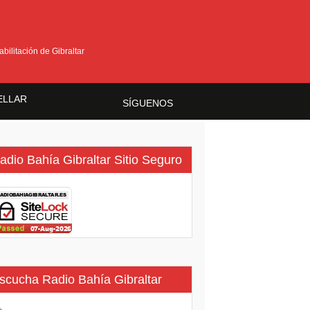
bilitación de Gibraltar
ELLAR
SÍGUENOS
ma
adio Bahía Gibraltar Sitio Seguro
scucha Radio Bahía Gibraltar