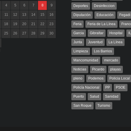
4
5
6
7
8
9
Deportes
Desinfeccion
11
12
13
14
15
16
Diputación
Educación
Fegadi
18
19
20
21
22
23
Feria
Feria de La Línea
Franc
Garcia
Gibraltar
Hospital
I
25
26
27
28
29
30
Junta
Juventud
La Línea
l
Limpieza
Los Barrios
Mancomunidad
mercado
Noticias
Picardo
playas
pleno
Podemos
Policia Local
Policía Nacional
PP
PSOE
Puerto
Salud
Sanidad
San Roque
Turismo