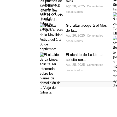
taxis...
Ago 28, 2025
Comentarios
desactivados
Gibraltar acogerá el Mes
de la...
Ago 26, 2025
Comentarios
desactivados
El alcalde de La Línea
solicita ser...
Ago 25, 2025
Comentarios
desactivados