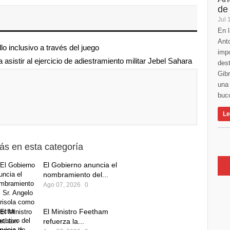
de
Jul 
En l
Anto
lo inclusivo a través del juego
imp
asistir al ejercicio de adiestramiento militar Jebel Sahara
des
Gibr
una 
buco
Le
ás en esta categoría
El Gobierno anuncia el
nombramiento del...
Ago 07, 2026
0
El Ministro Feetham
refuerza la...