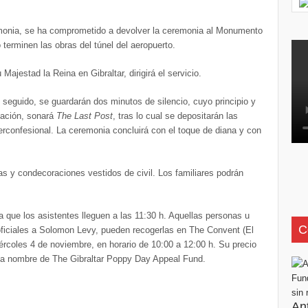
remonia, se ha comprometido a devolver la ceremonia al Monumento
 terminen las obras del túnel del aeropuerto.
ajestad la Reina en Gibraltar, dirigirá el servicio.
o seguido, se guardarán dos minutos de silencio, cuyo principio y
uación, sonará
The Last Post
, tras lo cual se depositarán las
erconfesional. La ceremonia concluirá con el toque de diana y con
as y condecoraciones vestidos de civil. Los familiares podrán
que los asistentes lleguen a las 11:30 h. Aquellas personas u
C
ficiales a Solomon Levy, pueden recogerlas en The Convent (El
iércoles 4 de noviembre, en horario de 10:00 a 12:00 h. Su precio
 a nombre de The Gibraltar Poppy Day Appeal Fund.
An