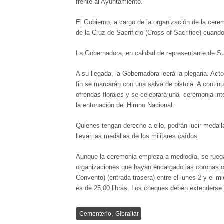
frente al Ayuntamiento.
El Gobierno, a cargo de la organización de la ce
de la Cruz de Sacrificio (Cross of Sacrifice) cuando
La Gobernadora, en calidad de representante de Su M
A su llegada, la Gobernadora leerá la plegaria. Act
fin se marcarán con una salva de pistola. A contin
ofrendas florales y se celebrará una ceremonia int
la entonación del Himno Nacional.
Quienes tengan derecho a ello, podrán lucir medall
llevar las medallas de los militares caídos.
Aunque la ceremonia empieza a mediodía, se ruega 
organizaciones que hayan encargado las coronas o
Convento) (entrada trasera) entre el lunes 2 y el m
es de 25,00 libras. Los cheques deben extenderse
,
Cementerio
Gibraltar