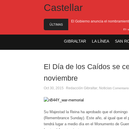
El Gobierno anuncia el nombramiento 
ÚLTIMAS
El 
NOTICIAS
El Ministro F
GIBRALTAR
LA LÍNEA
SAN R
Entrega de la 
Presentado el I
El Día de los Caídos se c
noviembre
Oct 30, 2015
Redacción
Gibraltar
Noticias
,
Comentario
Su Majestad la Reina ha aprobado que el domingo
(Remembrance Sunday). Este año, al igual que el
tendrá lugar a medio día en el Monumento de Guerr