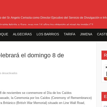
del Sr. Angelo Cerisola como Director Ejecutivo del Servicio de Divulgación e Inha
alcalde felicita a Sara, que con 14 años ha obtenido el nivel de inglés C2
eetham refuerza la presencia internacional de Gibraltar durante su visita a Canadá
OQUE
ALGECIRAS
LOS BARRIOS
TARIFA
JIMENA
CAST
Medalla de la Policía del Territorio de Ultramar al inspector jubilado Xavi Buhagiar
V Torneo de Fútbol Senior Alcalde de San Roque, que se disputa la semana próxi
elebrará el domingo 8 de
R
s desactivados
 8 de noviembre se conmemore el Día de los Caídos
E
 pasado, la Ceremonia por los Caídos (Ceremony of Remembrance)
a Británico (British War Memorial) situado en Line Wall Road,