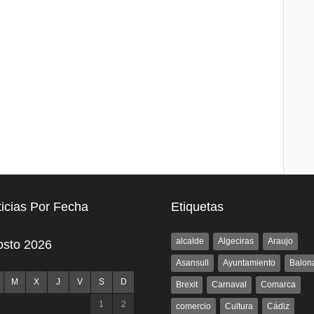
icias Por Fecha
Etiquetas
alcalde
Algeciras
Araujo
osto 2026
Asansull
Ayuntamiento
Balon
M
X
J
V
S
D
Brexit
Carnaval
Comarca
1
2
comercio
Cultura
Cádiz